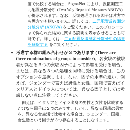
度で比較する場合は、SigmaPlot により、反復測定二
元配置分散分析 (Two Way Repeated Measures ANOVA)
が提示されます。なお、反復処理される因子は片方で
も両方でも構いません。詳しくは、
二元配置反復測定
分散分析 (ANOVA)
をご覧ください。このプロシージ
ャで得られた結果に関する説明を表示させることも可
能です。詳しくは、
二元配置反復測定分散分析の結果
を解釈する
をご覧ください。
考慮する群の組み合わせが３つあります
(There are
three combinations of groups to consider)
。各実験の被験
者が異なる３つの実験因子によって影響を受ける場合、
または、異なる３つの処理を同時に受ける場合は、この
オプションを選択します。なお、因子の水準の違い、例
えば、ジェンダーで言えば男性と女性、国籍で言えばイ
タリア人とドイツ人については、異なる因子としては考
慮しない点に注意してください。
例えば、イタリアとドイツ出身の男性と女性を比較する
だけなら因子は２つのみです。しかし、異なる国籍の男女
を、異なる食生活で比較する場合は、ジェンダー、国籍、
食生活という因子が３つ存在することになります。