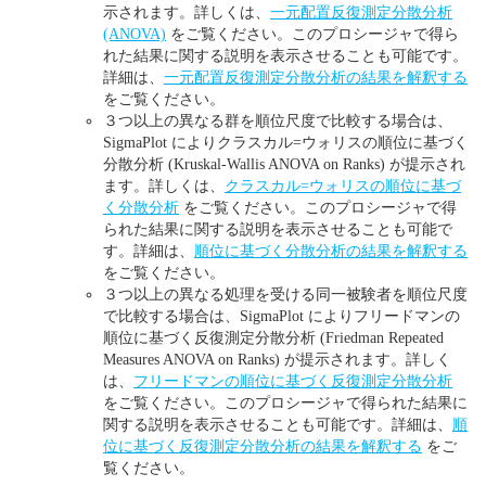
示されます。詳しくは、
一元配置反復測定分散分析
(ANOVA)
をご覧ください。このプロシージャで得ら
れた結果に関する説明を表示させることも可能です。
詳細は、
一元配置反復測定分散分析の結果を解釈する
をご覧ください。
３つ以上の異なる群を順位尺度で比較する場合は、
SigmaPlot によりクラスカル=ウォリスの順位に基づく
分散分析 (Kruskal-Wallis ANOVA on Ranks) が提示され
ます。詳しくは、
クラスカル=ウォリスの順位に基づ
く分散分析
をご覧ください。このプロシージャで得
られた結果に関する説明を表示させることも可能で
す。詳細は、
順位に基づく分散分析の結果を解釈する
をご覧ください。
３つ以上の異なる処理を受ける同一被験者を順位尺度
で比較する場合は、SigmaPlot によりフリードマンの
順位に基づく反復測定分散分析 (Friedman Repeated
Measures ANOVA on Ranks) が提示されます。詳しく
は、
フリードマンの順位に基づく反復測定分散分析
をご覧ください。このプロシージャで得られた結果に
関する説明を表示させることも可能です。詳細は、
順
位に基づく反復測定分散分析の結果を解釈する
をご
覧ください。