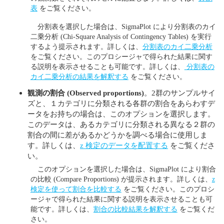
表
をご覧ください。
分割表を選択した場合は、SigmaPlot により分割表のカイ
二乗分析 (Chi-Square Analysis of Contingency Tables) を実行
するよう提示されます。詳しくは、
分割表のカイ二乗分析
をご覧ください。このプロシージャで得られた結果に関す
る説明を表示させることも可能です。詳しくは、
分割表の
カイ二乗分析の結果を解釈する
をご覧ください。
観測の割合
(Observed proportions)
。2群のサンプルサイ
ズと、１カテゴリに分類される各群の割合をあらわすデ
ータをお持ちの場合は、このオプションを選択します。
このデータは、あるカテゴリに分類される異なる２群の
割合の間に差があるかどうかを調べる場合に使用しま
す。詳しくは、
z 検定のデータを配置する
をご覧くださ
い。
このオプションを選択した場合は、SigmaPlot により割合
の比較 (Compare Proportions) が提示されます。詳しくは、
z
検定を使って割合を比較する
をご覧ください。このプロシ
ージャで得られた結果に関する説明を表示させることも可
能です。詳しくは、
割合の比較結果を解釈する
をご覧くだ
さい。