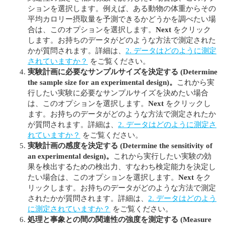
ションを選択します。例えば、ある動物の体重からその
平均カロリー摂取量を予測できるかどうかを調べたい場
合は、このオプションを選択します。
Next
をクリック
します。お持ちのデータがどのような方法で測定された
かが質問されます。詳細は、
2. データはどのように測定
されていますか？
をご覧ください。
実験計画に必要なサンプルサイズを決定する
(Determine
the sample size for an experimental design)
。
これから実
行したい実験に必要なサンプルサイズを決めたい場合
は、このオプションを選択します。
Next
をクリックし
ます。お持ちのデータがどのような方法で測定されたか
が質問されます。詳細は、
2. データはどのように測定さ
れていますか？
をご覧ください。
実験計画の感度を決定する
(Determine the sensitivity of
an experimental design)
。
これから実行したい実験の効
果を検出するための検出力、すなわち検定能力を決定し
たい場合は、このオプションを選択します。
Next
をク
リックします。お持ちのデータがどのような方法で測定
されたかが質問されます。詳細は、
2. データはどのよう
に測定されていますか？
をご覧ください。
処理と事象との間の関連性の強度を測定する
(Measure