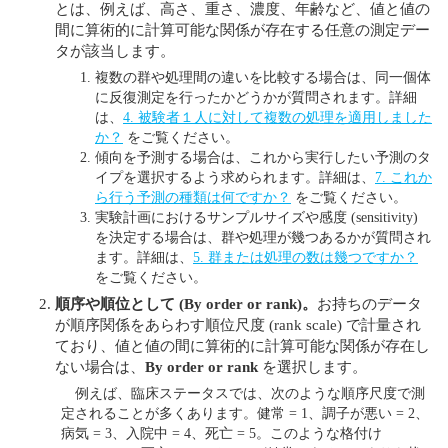
とは、例えば、高さ、重さ、濃度、年齢など、値と値の
間に算術的に計算可能な関係が存在する任意の測定デー
タが該当します。
複数の群や処理間の違いを比較する場合は、同一個体
に反復測定を行ったかどうかが質問されます。詳細
は、
4. 被験者１人に対して複数の処理を適用しました
か？
をご覧ください。
傾向を予測する場合は、これから実行したい予測のタ
イプを選択するよう求められます。詳細は、
7. これか
ら行う予測の種類は何ですか？
をご覧ください。
実験計画におけるサンプルサイズや感度 (sensitivity)
を決定する場合は、群や処理が幾つあるかが質問され
ます。詳細は、
5. 群または処理の数は幾つですか？
をご覧ください。
順序や順位として
(By order or rank)
。
お持ちのデータ
が順序関係をあらわす順位尺度 (rank scale) で計量され
ており、値と値の間に算術的に計算可能な関係が存在し
ない場合は、
By order or rank
を選択します。
例えば、臨床ステータスでは、次のような順序尺度で測
定されることが多くあります。健常 = 1、調子が悪い = 2、
病気 = 3、入院中 = 4、死亡 = 5。このような格付け