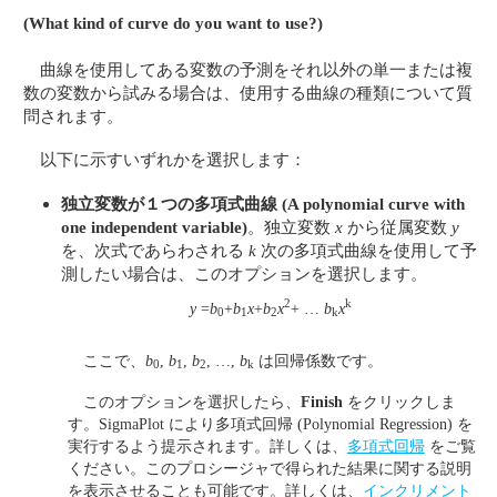
(What kind of curve do you want to use?)
曲線を使用してある変数の予測をそれ以外の単一または複
数の変数から試みる場合は、使用する曲線の種類について質
問されます。
以下に示すいずれかを選択します：
独立変数が１つの多項式曲線
(A polynomial curve with
one independent variable)
。独立変数
x
から従属変数
y
を、次式であらわされる
k
次の多項式曲線を使用して予
測したい場合は、このオプションを選択します。
2
k
y
=
b
+
b
x
+
b
x
+ …
b
x
0
1
2
k
ここで、
b
,
b
,
b
, …,
b
は回帰係数です。
0
1
2
k
このオプションを選択したら、
Finish
をクリックしま
す。SigmaPlot により多項式回帰 (Polynomial Regression) を
実行するよう提示されます。詳しくは、
多項式回帰
をご覧
ください。このプロシージャで得られた結果に関する説明
を表示させることも可能です。詳しくは、
インクリメント