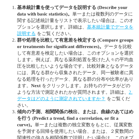
基本統計量を使ってデータを説明する
(Describe your
data with basic statistics)
。
単一または複数列のデータに
関する記述統計量をリストで表示したい場合は、このオ
プションを選択します。詳細は、
基本統計量でデータを
説明する
をご覧ください。
群や処理を比較して有意差を検定する
(Compare groups
or treatments for significant differences)
。
データを比較
して有意差を検定したい場合は、このオプションを選択
します。例えば、異なる薬剤処置を受けた人々の平均血
圧を比較したいような場合です。比較対象となるデータ
には、異なる群から収集されたデータ、同一被験者に異
なる処理を行ったデータ、異なる群の分布や比率があり
ます。
Next
をクリックします。お持ちのデータがどの
ような方法で測定されたかが質問されます。詳細は、
2.
データはどのように測定されていますか？
をご覧くだ
さい。
傾向の予測、相関関係の検出、または、曲線のあてはめ
を行う
(Predict a trend, find a correlation, or fit a
curve)
。
単一または複数の独立変数をもとに、従属変数
を予測する回帰を使用したい場合、または、２変数間の
関連性の強さを相関係数で説明したい場合は、このオプ