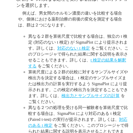
ンを選択します。
例えば、男女間のホルモン濃度の違いを比較する場合
や、個体における薬剤治療の前後の変化を測定する場合
は、群は２つになります。
異なる２群を算術尺度で比較する場合は、独立の t 検
定 (対応のない t 検定) が SigmaPlot により提示されま
す。詳しくは、
対応のない t 検定
をご覧ください。こ
のプロシージャで得られた結果に関する説明を表示さ
せることもできます。詳しくは、
t 検定の結果を解釈
する
をご覧ください。
算術尺度による２群の比較に対するサンプルサイズや
検出力を決定する場合は、t 検定のサンプルサイズま
たは検出力の計算を実行するよう SigmaPlot により提
示されます。この検定の検出力を決定することもでき
ます。詳しくは、
検出力とサンプルサイズの計算
を
ご覧ください。
異なる２つの処理を受ける同一被験者を算術尺度で比
較する場合は、SigmaPlot により対応のある t 検定
(Paired t-test) の実行が提示されます。詳しくは、
対応
のある t 検定
をご覧ください。このプロシージャで得
られた結果に関する説明を表示させることもできま