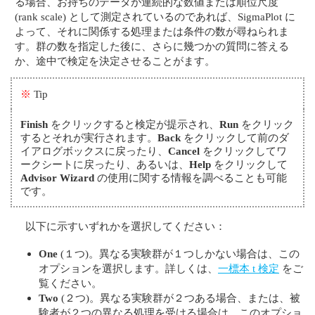
る場合、お持ちのデータが連続的な数値または順位尺度
(rank scale) として測定されているのであれば、SigmaPlot に
よって、それに関係する処理または条件の数が尋ねられま
す。群の数を指定した後に、さらに幾つかの質問に答える
か、途中で検定を決定させることがます。
※
Tip
Finish
をクリックすると検定が提示され、
Run
をクリック
するとそれが実行されます。
Back
をクリックして前のダ
イアログボックスに戻ったり、
Cancel
をクリックしてワ
ークシートに戻ったり、あるいは、
Help
をクリックして
Advisor Wizard
の使用に関する情報を調べることも可能
です。
以下に示すいずれかを選択してください：
One
(１つ)。異なる実験群が１つしかない場合は、この
オプションを選択します。詳しくは、
一標本 t 検定
をご
覧ください。
Two
(２つ)。異なる実験群が２つある場合、または、被
験者が２つの異なる処理を受ける場合は、このオプショ