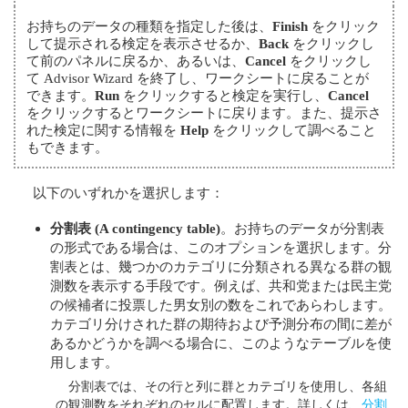
お持ちのデータの種類を指定した後は、
Finish
をクリック
して提示される検定を表示させるか、
Back
をクリックし
て前のパネルに戻るか、あるいは、
Cancel
をクリックし
て Advisor Wizard を終了し、ワークシートに戻ることが
できます。
Run
をクリックすると検定を実行し、
Cancel
をクリックするとワークシートに戻ります。また、提示さ
れた検定に関する情報を
Help
をクリックして調べること
もできます。
以下のいずれかを選択します：
分割表
(A contingency table)
。お持ちのデータが分割表
の形式である場合は、このオプションを選択します。分
割表とは、幾つかのカテゴリに分類される異なる群の観
測数を表示する手段です。例えば、共和党または民主党
の候補者に投票した男女別の数をこれであらわします。
カテゴリ分けされた群の期待および予測分布の間に差が
あるかどうかを調べる場合に、このようなテーブルを使
用します。
分割表では、その行と列に群とカテゴリを使用し、各組
の観測数をそれぞれのセルに配置します。詳しくは、
分割