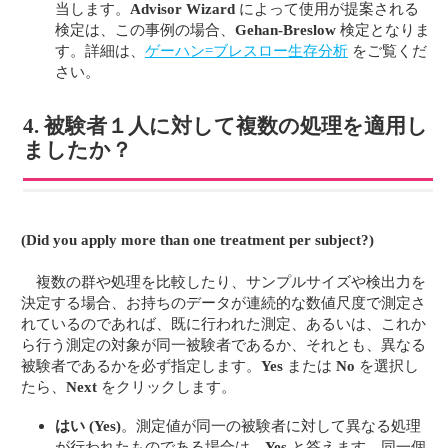
当します。
Advisor Wizard
によって使用が提案される
検定は、この事例の場合、
Gehan-Breslow
検定となりま
す。詳細は、
ゲーハン=ブレスロー生存分析
をご覧くだ
さい。
4. 被験者１人に対して複数の処理を適用し
ましたか？
(Did you apply more than one treatment per subject?)
複数の群や処理を比較したり、サンプルサイズや検出力を
決定する場合、お持ちのデータが連続的な数値尺度で測定さ
れているのであれば、既に行われた測定、あるいは、これか
ら行う測定の対象が同一被験者であるか、それとも、異なる
被験者であるかを必ず指定します。
Yes
または
No
を選択し
たら、
Next
をクリックします。
はい
(Yes)
。測定値が同一の被験者に対して異なる処理
が行われたものである場合は、
Yes
と答えます。同一個