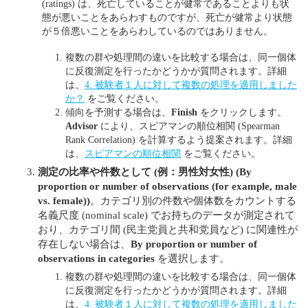
(ratings) は、死亡していることが健常であることよりも状
態が悪いことをあらわすものですが、死亡が健常より状態
が５倍悪いことをあらわしているのではありません。
複数の群や処理間の違いを比較する場合は、同一個体
に反復測定を行ったかどうかが質問されます。詳細
は、
4. 被験者１人に対して複数の処理を適用しました
か？
をご覧ください。
傾向を予測する場合は、
Finish
をクリックします。
Advisor
により、スピアマンの順位相関 (Spearman
Rank Correlation) を計算するよう提案されます。詳細
は、
スピアマンの順位相関
をご覧ください。
測定の比率や件数として (例：男性対女性)
(By
proportion or number of observations (for example, male
vs. female))
。カテゴリ別の件数や個体数をカウントする
名義尺度 (nominal scale) でお持ちのデータが測定されて
おり、カテゴリ間 (民主党員と共和党員など) に関連性が
存在しない場合は、
By proportion or number of
observations in categories
を選択します。
複数の群や処理間の違いを比較する場合は、同一個体
に反復測定を行ったかどうかが質問されます。詳細
は、
4. 被験者１人に対して複数の処理を適用しました