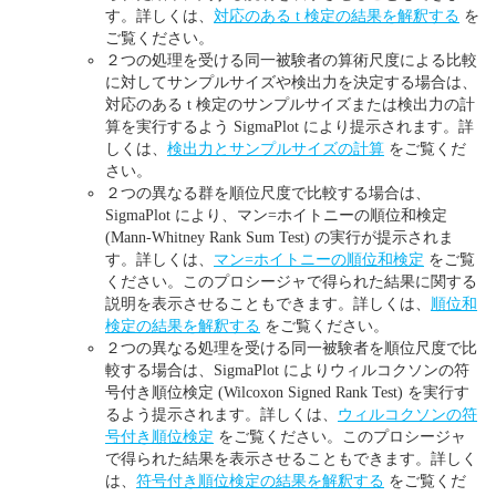
す。詳しくは、
対応のある t 検定の結果を解釈する
を
ご覧ください。
２つの処理を受ける同一被験者の算術尺度による比較
に対してサンプルサイズや検出力を決定する場合は、
対応のある t 検定のサンプルサイズまたは検出力の計
算を実行するよう SigmaPlot により提示されます。詳
しくは、
検出力とサンプルサイズの計算
をご覧くだ
さい。
２つの異なる群を順位尺度で比較する場合は、
SigmaPlot により、マン=ホイトニーの順位和検定
(Mann-Whitney Rank Sum Test) の実行が提示されま
す。詳しくは、
マン=ホイトニーの順位和検定
をご覧
ください。このプロシージャで得られた結果に関する
説明を表示させることもできます。詳しくは、
順位和
検定の結果を解釈する
をご覧ください。
２つの異なる処理を受ける同一被験者を順位尺度で比
較する場合は、SigmaPlot によりウィルコクソンの符
号付き順位検定 (Wilcoxon Signed Rank Test) を実行す
るよう提示されます。詳しくは、
ウィルコクソンの符
号付き順位検定
をご覧ください。このプロシージャ
で得られた結果を表示させることもできます。詳しく
は、
符号付き順位検定の結果を解釈する
をご覧くだ