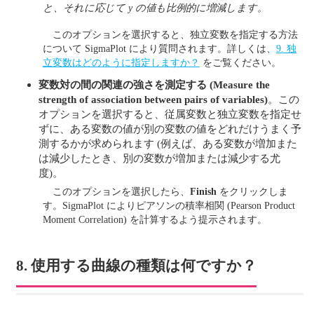
と、それに応じて
y
の値も比例的に増減します。
このオプションを選択すると、独立変数を指定する方法
について SigmaPlot により質問されます。詳しくは、
9. 独
立変数はどのように指定しますか？
をご覧ください。
変数対の間の関連の強さを測定する
(Measure the
strength of association between pairs of variables)
。この
オプションを選択すると、従属変数と独立変数を指定せ
ずに、ある変数の値が別の変数の値をどれだけうまく予
測するかが求められます (例えば、ある変数が増加また
は減少したとき、別の変数が増加または減少する尤
度)。
このオプションを選択したら、
Finish
をクリックしま
す。SigmaPlot によりピアソンの積率相関 (Pearson Product
Moment Correlation) を計算するよう提示されます。
8. 使用する曲線の種類は何ですか？