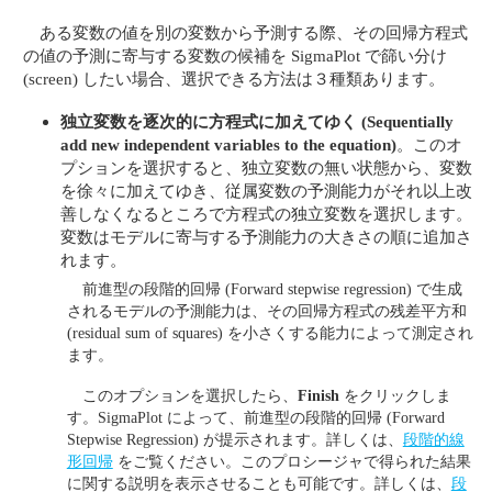
ある変数の値を別の変数から予測する際、その回帰方程式
の値の予測に寄与する変数の候補を SigmaPlot で篩い分け
(screen) したい場合、選択できる方法は３種類あります。
独立変数を逐次的に方程式に加えてゆく
(Sequentially
add new independent variables to the equation)
。このオ
プションを選択すると、独立変数の無い状態から、変数
を徐々に加えてゆき、従属変数の予測能力がそれ以上改
善しなくなるところで方程式の独立変数を選択します。
変数はモデルに寄与する予測能力の大きさの順に追加さ
れます。
前進型の段階的回帰 (Forward stepwise regression) で生成
されるモデルの予測能力は、その回帰方程式の残差平方和
(residual sum of squares) を小さくする能力によって測定され
ます。
このオプションを選択したら、
Finish
をクリックしま
す。SigmaPlot によって、前進型の段階的回帰 (Forward
Stepwise Regression) が提示されます。詳しくは、
段階的線
形回帰
をご覧ください。このプロシージャで得られた結果
に関する説明を表示させることも可能です。詳しくは、
段