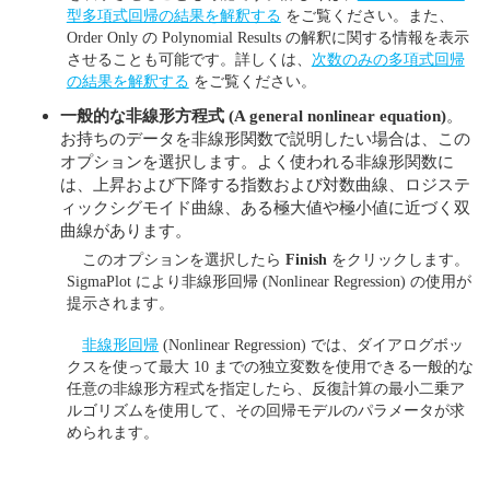
型多項式回帰の結果を解釈する
をご覧ください。また、
Order Only の Polynomial Results の解釈に関する情報を表示
させることも可能です。詳しくは、
次数のみの多項式回帰
の結果を解釈する
をご覧ください。
一般的な非線形方程式
(A general nonlinear equation)
。
お持ちのデータを非線形関数で説明したい場合は、この
オプションを選択します。よく使われる非線形関数に
は、上昇および下降する指数および対数曲線、ロジステ
ィックシグモイド曲線、ある極大値や極小値に近づく双
曲線があります。
このオプションを選択したら
Finish
をクリックします。
SigmaPlot により非線形回帰 (Nonlinear Regression) の使用が
提示されます。
非線形回帰
(Nonlinear Regression) では、ダイアログボッ
クスを使って最大 10 までの独立変数を使用できる一般的な
任意の非線形方程式を指定したら、反復計算の最小二乗ア
ルゴリズムを使用して、その回帰モデルのパラメータが求
められます。