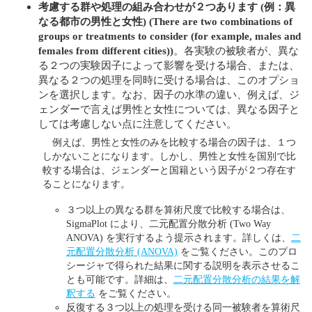
考慮する群や処理の組み合わせが２つあります (例：異
なる都市の男性と女性)
(There are two combinations of
groups or treatments to consider (for example, males and
females from different cities))
。各実験の被験者が、異な
る２つの実験因子によって影響を受ける場合、または、
異なる２つの処理を同時に受ける場合は、このオプショ
ンを選択します。なお、因子の水準の違い、例えば、ジ
ェンダーで言えば男性と女性については、異なる因子と
しては考慮しない点に注意してください。
例えば、男性と女性のみを比較する場合の因子は、１つ
しかないことになります。しかし、男性と女性を国別で比
較する場合は、ジェンダーと国籍という因子が２つ存在す
ることになります。
３つ以上の異なる群を算術尺度で比較する場合は、
SigmaPlot により、二元配置分散分析 (Two Way
ANOVA) を実行するよう提示されます。詳しくは、
二
元配置分散分析 (ANOVA)
をご覧ください。このプロ
シージャで得られた結果に関する説明を表示させるこ
とも可能です。詳細は、
二元配置分散分析の結果を解
釈する
をご覧ください。
反復する３つ以上の処理を受ける同一被験者を算術尺