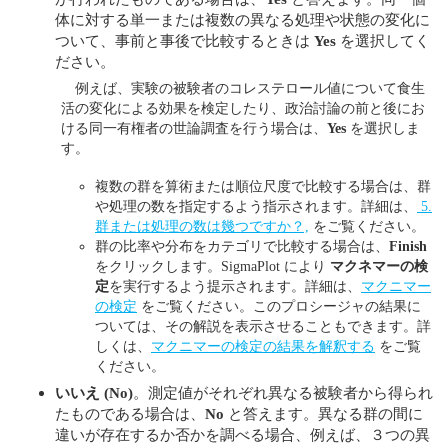
体に対する単一または複数の異なる処理や状態の変化に
ついて、事前と事後で比較するときは
Yes
を選択してく
ださい。
例えば、実験の被験者のコレステロール値について食生
活の変化による効果を検定したり、政治討論の前と後にお
ける同一有権者の世論調査を行う場合は、
Yes
を選択しま
す。
複数の群を算術または順位尺度で比較する場合は、群
や処理の数を指定するよう指示されます。詳細は、
5.
群または処理の数は幾つですか？,
をご覧ください。
群の比率や分布をカテゴリで比較する場合は、
Finish
をクリックします。SigmaPlot により
マクネマーの検
定
を実行するよう提示されます。詳細は、
マクニマー
の検定
をご覧ください。このプロシージャの結果に
ついては、その解説を表示させることもできます。詳
しくは、
マクニマーの検定の結果を解釈する
をご覧
ください。
いいえ
(No)
。測定値がそれぞれ異なる被験者から得られ
たものである場合は、
No
と答えます。異なる群の間に
違いが存在するか否かを調べる場合、例えば、３つの異