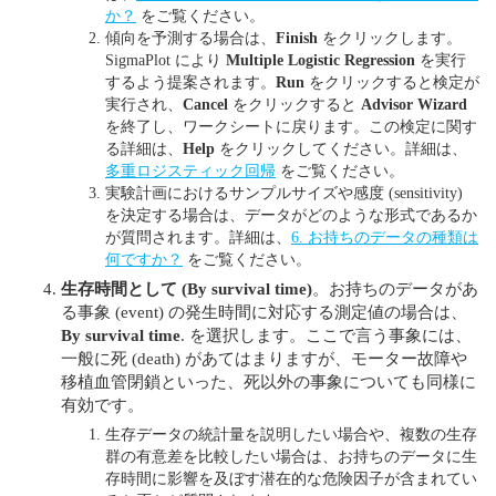
か？
をご覧ください。
傾向を予測する場合は、
Finish
をクリックします。
SigmaPlot により
Multiple Logistic Regression
を実行
するよう提案されます。
Run
をクリックすると検定が
実行され、
Cancel
をクリックすると
Advisor Wizard
を終了し、ワークシートに戻ります。この検定に関す
る詳細は、
Help
をクリックしてください。詳細は、
多重ロジスティック回帰
をご覧ください。
実験計画におけるサンプルサイズや感度 (sensitivity)
を決定する場合は、データがどのような形式であるか
が質問されます。詳細は、
6. お持ちのデータの種類は
何ですか？
をご覧ください。
生存時間として
(By survival time)
。お持ちのデータがあ
る事象 (event) の発生時間に対応する測定値の場合は、
By survival time
. を選択します。ここで言う事象には、
一般に死 (death) があてはまりますが、モーター故障や
移植血管閉鎖といった、死以外の事象についても同様に
有効です。
生存データの統計量を説明したい場合や、複数の生存
群の有意差を比較したい場合は、お持ちのデータに生
存時間に影響を及ぼす潜在的な危険因子が含まれてい