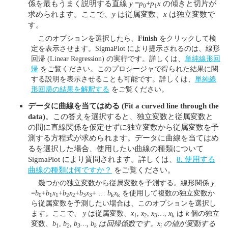
係を最もうまく説明する直線
y
=
p
+
p
x
の傾きと切片が
0
1
求められます。ここで、
y
は従属変数、
x
は独立変数で
す。
このオプションを選択したら、
Finish
をクリックして検
定を表示させます。SigmaPlot により提示されるのは、線形
回帰 (Linear Regression) の実行です。詳しくは、
単純線形回
帰
をご覧ください。このプロシージャで得られた結果に関
する説明を表示させることも可能です。詳しくは、
単純線
形回帰の結果を解釈する
をご覧ください。
データに曲線を当てはめる
(Fit a curved line through the
data)
。この答えを選択すると、独立変数と従属変数と
の間に直線関係を仮定せずに独立変数から従属変数を予
測する方程式が求められます。データに曲線を当てはめ
るを選択した場合、使用したい曲線の種類について
SigmaPlot により質問されます。詳しくは、
8. 使用する
曲線の種類は何ですか？
をご覧ください。
幾つかの独立変数から従属変数を予測する。線形関係
y
=
b
+
b
x
+
b
x
+
b
x
+ …
b
x
を使用して複数の独立変数か
0
1
1
2
2
3
3
k
k
ら従属変数を予測したい場合は、このオプションを選択し
ます。ここで、
y
は従属変数、
x
,
x
,
x
…,
x
は
k
個の独立
1
2
3
k
変数、
b
,
b
,
b
…,
b
は回帰係数です。
x
の値が変動する
1
2
3
k
i