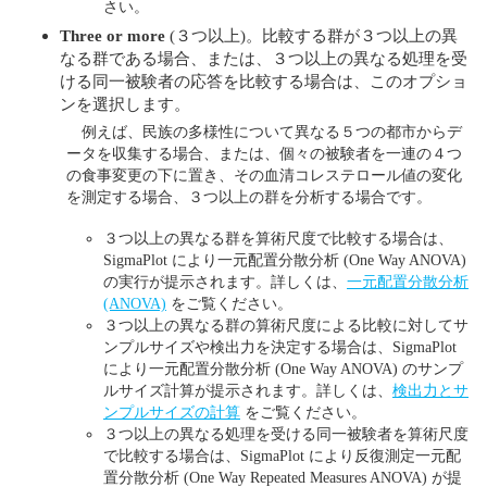
さい。
Three or more
(３つ以上)。比較する群が３つ以上の異
なる群である場合、または、３つ以上の異なる処理を受
ける同一被験者の応答を比較する場合は、このオプショ
ンを選択します。
例えば、民族の多様性について異なる５つの都市からデ
ータを収集する場合、または、個々の被験者を一連の４つ
の食事変更の下に置き、その血清コレステロール値の変化
を測定する場合、３つ以上の群を分析する場合です。
３つ以上の異なる群を算術尺度で比較する場合は、
SigmaPlot により一元配置分散分析 (One Way ANOVA)
の実行が提示されます。詳しくは、
一元配置分散分析
(ANOVA)
をご覧ください。
３つ以上の異なる群の算術尺度による比較に対してサ
ンプルサイズや検出力を決定する場合は、SigmaPlot
により一元配置分散分析 (One Way ANOVA) のサンプ
ルサイズ計算が提示されます。詳しくは、
検出力とサ
ンプルサイズの計算
をご覧ください。
３つ以上の異なる処理を受ける同一被験者を算術尺度
で比較する場合は、SigmaPlot により反復測定一元配
置分散分析 (One Way Repeated Measures ANOVA) が提