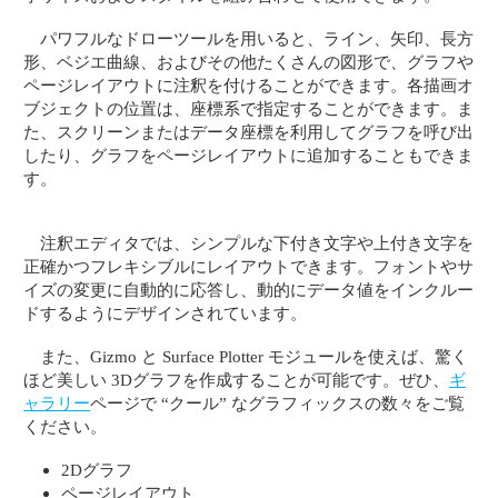
パワフルなドローツールを用いると、ライン、矢印、長方
形、ベジエ曲線、およびその他たくさんの図形で、グラフや
ページレイアウトに注釈を付けることができます。各描画オ
ブジェクトの位置は、座標系で指定することができます。ま
た、スクリーンまたはデータ座標を利用してグラフを呼び出
したり、グラフをページレイアウトに追加することもできま
す。
注釈エディタでは、シンプルな下付き文字や上付き文字を
正確かつフレキシブルにレイアウトできます。フォントやサ
イズの変更に自動的に応答し、動的にデータ値をインクルー
ドするようにデザインされています。
また、Gizmo と Surface Plotter モジュールを使えば、驚く
ほど美しい 3Dグラフを作成することが可能です。ぜひ、
ギ
ャラリー
ページで “クール” なグラフィックスの数々をご覧
ください。
2Dグラフ
ページレイアウト