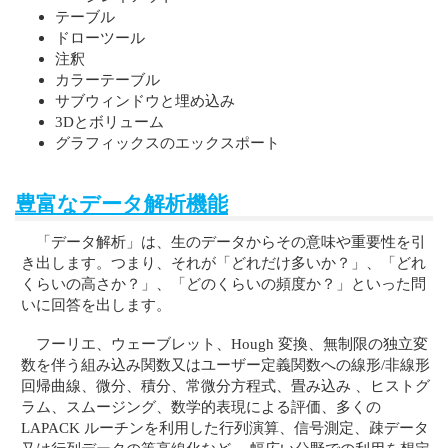
テーブル
ドローツール
注釈
カラーテーブル
サブウィンドウと埋め込み
3Dとボリューム
グラフィックスのエックスポート
豊富なデータ解析機能
「データ解析」は、生のデータからその意味や重要性を引
き出します。つまり、それが「どれだけ多いか？」、「どれ
くらいの高さか？」、「どのくらいの頻度か？」といった問
いに回答を出します。
フーリエ、ウェーブレット、Hough 変換、無制限の独立変
数を伴う組み込み関数又はユーザー定義関数への線形/非線形
回帰曲線、微分、積分、常微分方程式、畳み込み 、ヒストグ
ラム、スムージング、数学的表現による評価、多くの
LAPACK ルーチンを利用した行列演算、信号測定、疎データ