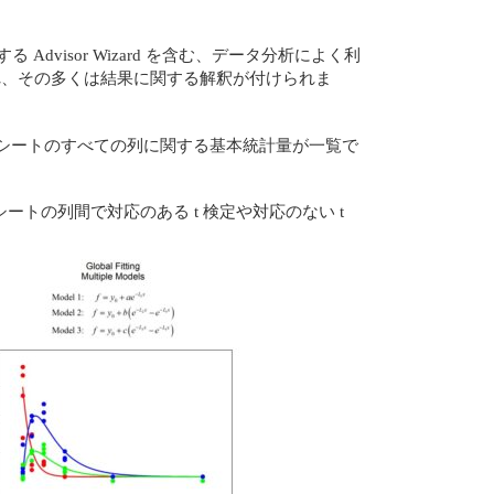
る Advisor Wizard を含む、データ分析によく利
れ、その多くは結果に関する解釈が付けられま
et には、ワークシートのすべての列に関する基本統計量が一覧で
の列間で対応のある t 検定や対応のない t
。