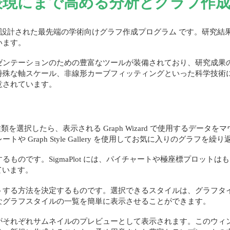
表現にまで高める分析とグラフ作
トフォーム用に設計された最先端の学術向けグラフ作成プログラム です。
います。
ゼンテーションのための豊富なツールが装備されており、研究成果
特殊な軸スケール、非線形カーブフィッティングといった科学技術
意されています。
ラフの種類を選択したら、表示される Graph Wizard で使用するデ
 Graph Style Gallery を使用してお気に入りのグラフを
のです。SigmaPlot には、パイチャートや極座標プロットはもち
ています。
る方法を決定するものです。選択できるスタイルは、グラフタイプによっ
なグラフスタイルの一覧を簡単に表示させることができます。
がそれぞれサムネイルのプレビューとして表示されます。このウィ