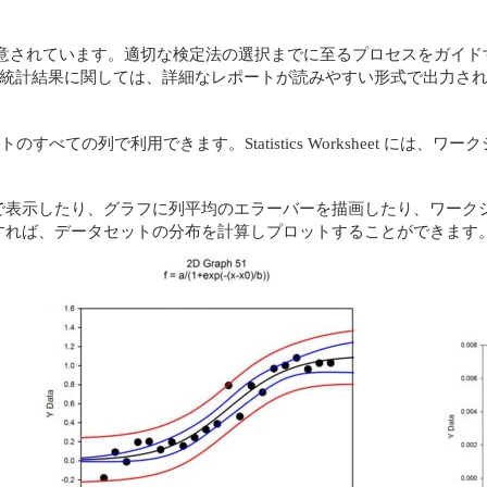
gmaStat が用意されています。適切な検定法の選択までに至るプロセスをガイドす
す。統計結果に関しては、詳細なレポートが読みやすい形式で出力さ
) は、ワークシートのすべての列で利用できます。Statistics Workshe
表示したり、グラフに列平均のエラーバーを描画したり、ワークシート
すれば、データセットの分布を計算しプロットすることができます