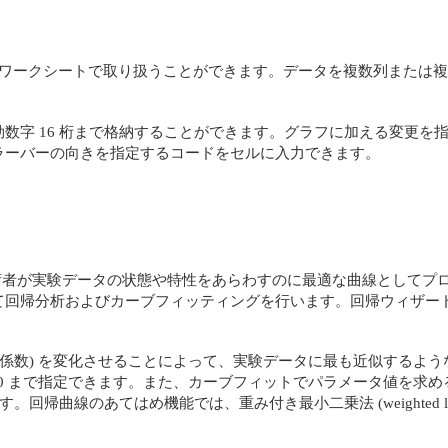
列までのデータをワークシートで取り扱うことができます。データを複数列
数字 16 桁まで格納することができます。グラフに加える変更を
ラーバーの向きを指定するコードをセルに入力できます。
学者や技術者が実験データの状態や特性をあらわすのに最適な曲線としてプロッ
ard) を使って回帰分析およびカーブフィッティングを行います。回帰
(係数) を変化させることによって、実験データに最も近似するよ
 10 まで指定できます。また、カーブフィットでパラメータ値を
回帰曲線のあてはめ機能では、重み付き最小二乗法 (weighted leas