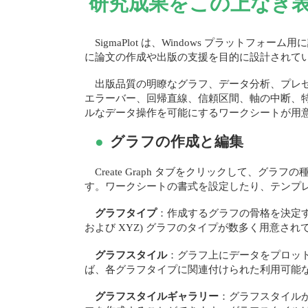
研究成果をこの上なき
SigmaPlot は、Windows プラッ
に論文の作成や出版の支援を目的に設計されて
出版品質の明瞭なグラフ、データ分析、プレ
エラーバー、回帰直線、信頼区間、軸の中断、
ルなデータ操作を可能にするワークシートが用
●
グラフの作成と編集
Create Graph タブをクリックして、グ
す。ワークシートの書式を設定したり、テンプレートや
グラフタイプ
：作成するグラフの骨格を決定するも
および XYZ) グラフのタイプが数多く用意され
グラフスタイル
：グラフ上にデータをプロットす
ば、各グラフタイプに関連付けられた利用可能
グラフスタイルギャラリー
：グラフスタイル