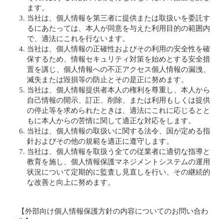
ます。
当社は、個人情報を第三者に提供または取扱いを委託す
るにあたっては、本人が同意を与えた利用目的の範囲内
で、適法にこれを行ないます。
当社は、個人情報の正確性およびその利用の安全性を確
保するため、情報セキュリティ対策を始めとする安全措
置を講じ、個人情報への不正アクセス個人情報の漏洩、
滅失または毀損等の防止とその是正に努めます。
当社は、個人情報提供者本人の権利を尊重し、本人から
自己情報の開示、訂正、削除、または利用もしくは提供
の停止等を求められたときは、適法にこれに応じるとと
もに本人からの苦情に関して適正な対応をします。
当社は、個人情報の取扱いに関する法令、国が定める指
針およびその他の規範を適正に遵守します。
当社は、個人情報を取扱う全ての従業者に適切な指導と
教育を施し、個人情報保護マネジメントシステムの運用
状況について定期的に監査し見直しを行い、その継続的
な改善と向上に努めます。
【外部向け個人情報保護方針の内容についてのお問い合わ