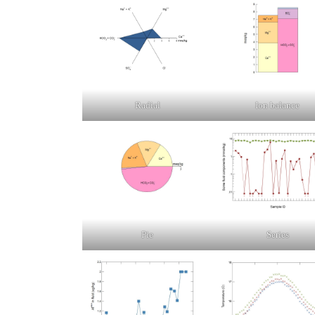
Radial
Ion balance
Pie
Series