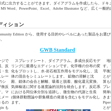
形式に出力することができます。ダイアグラムを作成したら、ドキ
ord、PowerPoint、Excel、Adobe Illustrator な
 のエディション
ommunity Edition から、使用する目的やレベルにあった製品
い。
GWB Standard
ージで
スプレッドシート、ダイアグラム、多成分反応モデ
地
成、反
リングに最適なエディションです。化学種の分布の変
す。
送・生
化をプロットし、水-岩石相互作用をモデル化し、流
平衡
ュレー
体の混合をシミュレートします。 鉱物の溶解と沈
とが
のシ
殿、錯体の会合と解離、吸着と脱着、酸化還元変換、
算も
平衡反
気体輸送に関する速度論的法則を統合します。反応系
プレ
す。マ
における同位体分別を追跡し、微生物の代謝と生長
簡単
ニメー
(個体群動態論や群集構造の発達を含む) をモデル化し
きま
きるの
ます。
Pi
in も
とがで