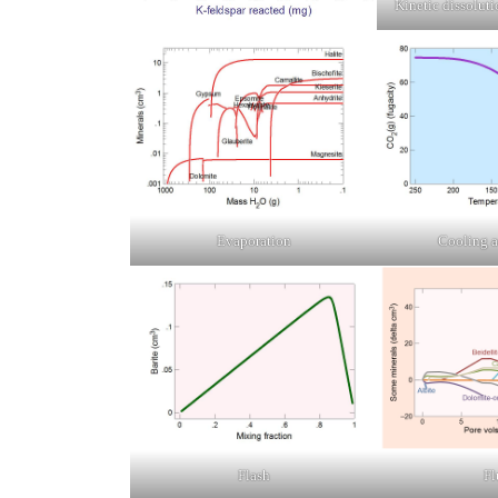
Kinetic dissoluti
Evaporation
Cooling a
Flash
Fl