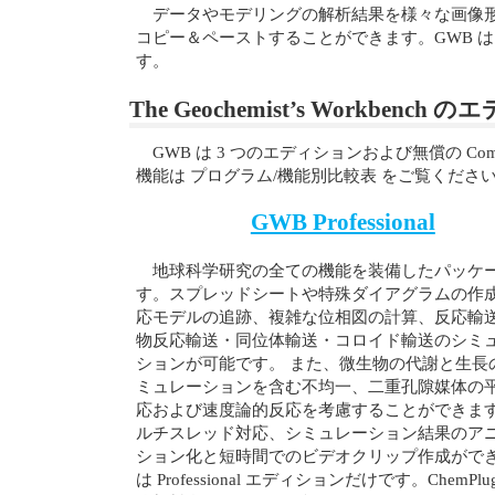
データやモデリングの解析結果を様々な画像
コピー＆ペーストすることができます。GWB は MS W
す。
The Geochemist’s Workbench
GWB は 3 つのエディションおよび無償の C
機能は プログラム/機能別比較表 をご覧くださ
GWB Professional
地球科学研究の全ての機能を装備したパッケ
す。スプレッドシートや特殊ダイアグラムの作
応モデルの追跡、複雑な位相図の計算、反応輸
物反応輸送・同位体輸送・コロイド輸送のシミ
ションが可能です。 また、微生物の代謝と生長
ミュレーションを含む不均一、二重孔隙媒体の
応および速度論的反応を考慮することができま
ルチスレッド対応、シミュレーション結果のア
ション化と短時間でのビデオクリップ作成がで
は Professional エディションだけです。ChemPlug