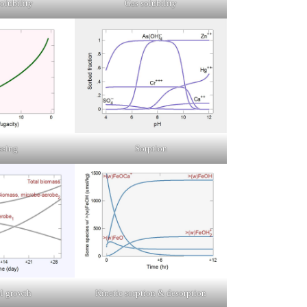
olubility
Gas solubility
ssing
Sorption
l growth
Kinetic sorption & desorption