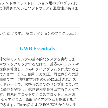
ュメントやイラストレーション用のプログラムに
ど、広く一般的に使用されているソフトウェアと互換性がありま
をお選びいただけます。 各エディションのプログラムと
GWB Essentials
球化学モデリングの基本的なタスクを実行しま
マウスをクリックするだけで、反応のバランスや
定数を算出し、Eh-pH ダイアグラムを作成するこ
できます。分化、飽和、ガス圧、同位体分布の計
簡単です。 地球化学分析のために設計されたス
ッドシートで、お持ちの全てのサンプルについて
に単位を変換し、鉱物飽和度を算出することがで
す。時系列プロットやクロスプロット、三角図、
per ダイアグラム、Stiff ダイアグラムを作成するこ
きます。PhreeqC および EQ3/EQ6 から熱力学