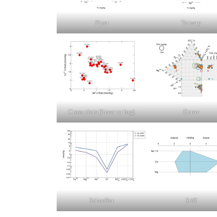
Piper
Ternary
Cross plots (linear or log)
Durov
Schoeller
Stiff