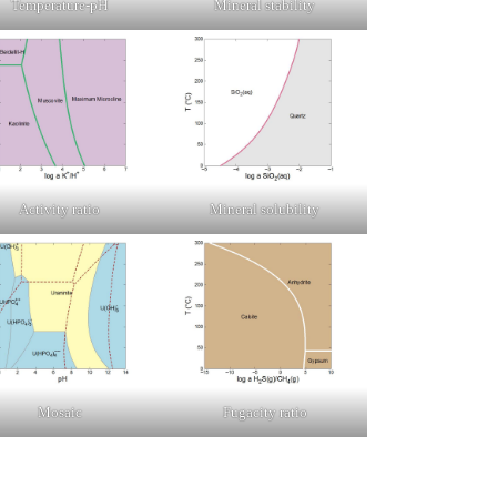
Temperature-pH
Mineral stability
Activity ratio
Mineral solubility
Mosaic
Fugacity ratio