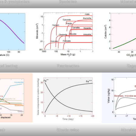
on & precipitation
Speciation
Mineral s
nd heating
Fractionation
Dega
ush
Kinetic redox
Microbia