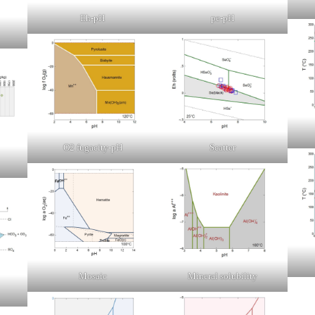
Eh-pH
pe-pH
O2 fugacity-pH
Scatter
Mosaic
Mineral solubility