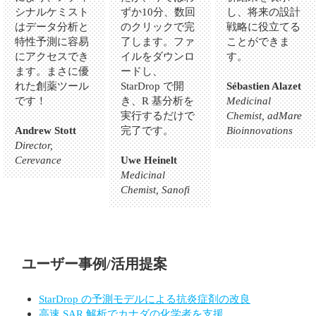
シナルケミスト
ずか10分、数回
し、将来の設計
はデータ分析と
のクリックで完
戦略に役立てる
特性予測に容易
了します。ファ
ことができま
にアクセスでき
イルをダウンロ
す。
ます。まさに優
ードし、
れた創薬ツール
StarDrop で開
Sébastien Alazet
です！
き、R 基分析を
Medicinal
実行するだけで
Chemist, adMare
Andrew Stott
完了です。
Bioinnovations
Director,
Cerevance
Uwe Heinelt
Medicinal
Chemist, Sanofi
ユーザー事例/活用提案
StarDrop の予測モデルによる抗炎症剤の改良
高速 SAR 解析でカナダの化学者を支援