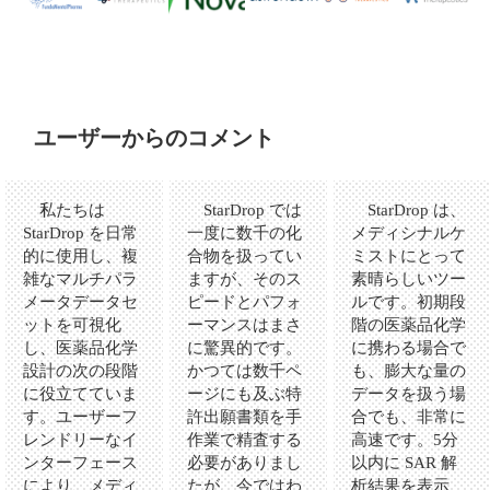
ユーザーからのコメント
私たちは
StarDrop では
StarDrop は、
StarDrop を日常
一度に数千の化
メディシナルケ
的に使用し、複
合物を扱ってい
ミストにとって
雑なマルチパラ
ますが、そのス
素晴らしいツー
メータデータセ
ピードとパフォ
ルです。初期段
ットを可視化
ーマンスはまさ
階の医薬品化学
し、医薬品化学
に驚異的です。
に携わる場合で
設計の次の段階
かつては数千ペ
も、膨大な量の
に役立てていま
ージにも及ぶ特
データを扱う場
す。ユーザーフ
許出願書類を手
合でも、非常に
レンドリーなイ
作業で精査する
高速です。5分
ンターフェース
必要がありまし
以内に SAR 解
により、メディ
たが、今ではわ
析結果を表示