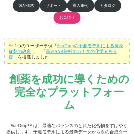
製品価格
サポート
導入事例
カタログ
お見積り
※
2つのユーザー事例「
StarDropの予測モデルによる抗炎
症剤の改良
」、「
高速SAR解析でカナダの化学者を支
援
」を掲載しました
創薬を成功に導くための
完全なプラットフォー
ム
StarDrop™ は、最適なバランスのとれた化合物をすばやく
提供します。予測モデルによる最新データから次の合成ター