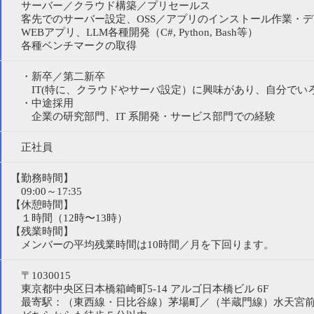
サーバー／クラウド構築／プリセールス
客先でのサーバー設定、OSS／アプリのインストール作業・デ
WEBアプリ、LLM各種開発（C#, Python, Bash等）
各種ベンチマークの取得
・新卒／第二新卒
IT(特に、クラウドやサーバ設定）に興味があり、自分でい
・中途採用
企業の研究部門、IT 系開発・サービス部門での経験
正社員
【勤務時間】
09:00～17:35
【休憩時間】
１時間（12時〜13時）
【残業時間】
メンバーの平均残業時間は10時間／月を下回ります。
〒1030015
東京都中央区日本橋箱崎町5-14 アルゴ日本橋ビル 6F
最寄駅：（東西線・日比谷線）茅場町／（半蔵門線）水天宮