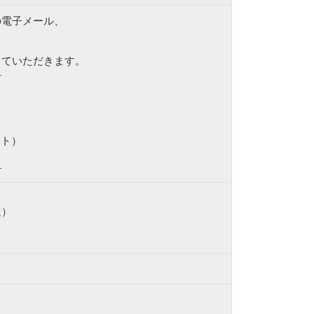
電子メール、
ていただきます。
—
ノート）
—
迎）