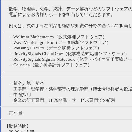
数学、物理学、化学、統計、データ解析などのソフトウェアの
電話によるお客様サポートを担当していただきます。
例えば、次のような製品を経験や知識の分野の基づいて担当し
————————————————————————————
・Wolfram Mathematica（数式処理ソフトウェア）
・WaveMetrics Igor Pro（データ解析ソフトウェア）
・Weisang FlexPro（データ解析ソフトウェア）
・RevvitySignals ChemDraw（化学構造式処理ソフトウェア）
・RevvitySignals Signals Notebook（化学・バイオ電子実験
・Gaussian（量子科学計算ソフトウェア）
————————————————————————————
・新卒／第二新卒
工学部・理学部・薬学部等の理系学部（博士号取得者も歓
・中途採用
企業の研究部門、IT 系開発・サービス部門での経験
正社員
【勤務時間】
09:00～17:35