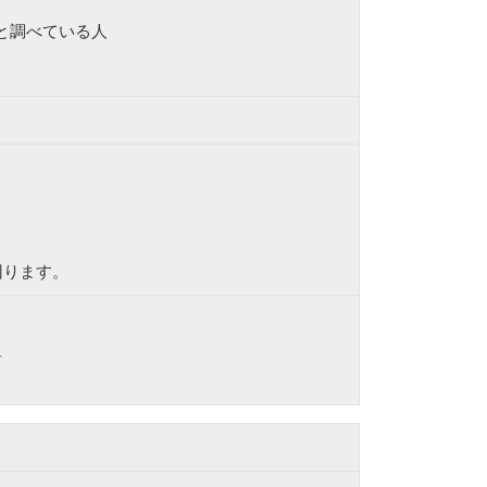
と調べている人
回ります。
前