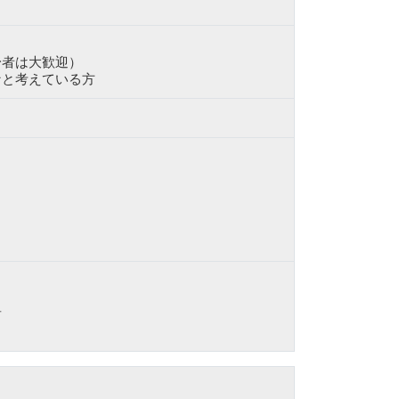
者は大歓迎）
と考えている方
。
前