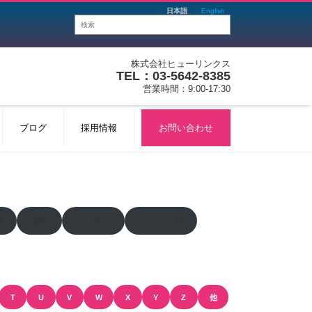
日本語
English
株式会社ヒューリンクス
TEL：03-5642-8385
営業時間：9:00-17:30
ブログ
採用情報
お問い合わせ
晶
地学
品質保証
モノづくり
T
U
V
W
X
Y
Z
他