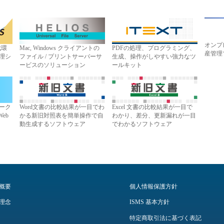
オンプ
成環
Mac, Windows クライアントの
PDFの処理、プログラミング、
産管理
理シ
ファイル / プリントサーバーサ
生成、操作がしやすい強力なツ
ービスのソリューション
ールキット
ーク
Word文書の比較結果が一目でわ
Excel 文書の比較結果が一目で
Web
かる新旧対照表を簡単操作で自
わかり、差分、更新漏れが一目
動生成するソフトウェア
でわかるソフトウェア
概要
個人情報保護方針
理念
ISMS 基本方針
特定商取引法に基づく表記