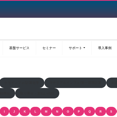
基盤サービス
セミナー
サポート
導入事例
ケモインフォ/計算化学
マテリアルインフォ/第一原理計算
結
効率化
取り寄せ・支払い代行
I
J
K
L
M
N
O
P
Q
R
S