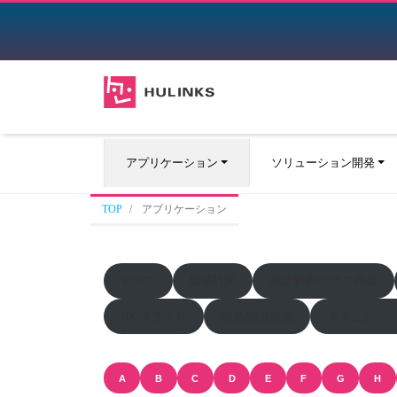
アプリケーション
ソリューション開発
TOP
アプリケーション
すべて
数値計算
統計解析/グラフ作成
DX/クラウド
開発/開発環境
ドキュメント
A
B
C
D
E
F
G
H