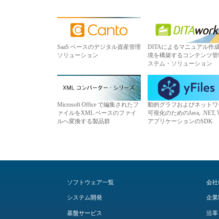
SaaS ベースのデジタル資産管理
DITAによるマニュアル作
ソリューション
境を構築するコンテンツ管
ステム・ソリューション
Microsoft Office で編集されたフ
動的グラフおよびネットワ
ァイルをXML ベースのファイ
可視化のためのJava, .NET, 
ルへ変換する製品群
アプリケーションのSDK
ソフトウェア一覧
会社
システム開発
企業
基盤サービス
沿革