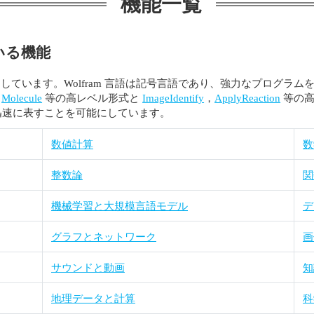
機能一覧
いる機能
 言語を基盤としています。Wolfram 言語は記号言語であり、強力なプ
，
Molecule
等の高レベル形式と
ImageIdentify
，
ApplyReaction
等の高
で迅速に表すことを可能にしています。
数値計算
数
整数論
関
機械学習と大規模言語モデル
デ
グラフとネットワーク
画
サウンドと動画
知
地理データと計算
科