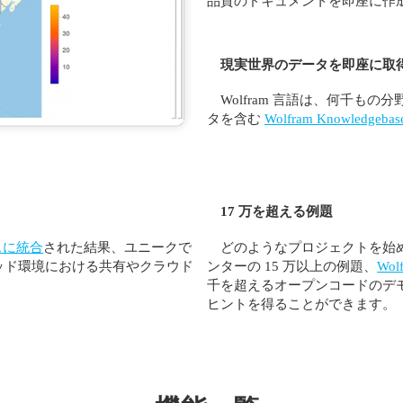
品質のドキュメントを即座に作
現実世界のデータを即座に取
Wolfram 言語は、何千も
タを含む
Wolfram Knowledgebas
17 万を超える例題
スに統合
された結果、ユニークで
どのようなプロジェクトを始
ッド環境における共有やクラウド
ンターの 15 万以上の例題、
Wo
千を超えるオープンコードのデ
ヒントを得ることができます。