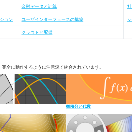
金融データと計算
社
ション
ユーザインターフェースの構築
シ
クラウドと配備
ており、完全に動作するように注意深く統合されています。
微積分と代数