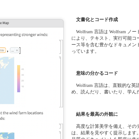
文書化とコード作成
Wolfram 言語は Wolf
により、テキスト、実行可能コ
ース等を含む豊かなドキュメン
っています。
意味の分かるコード
Wolfram 言語は、直観的
め、読んだり、書いたり、学ん
結果を最高の外観に
高度な計算美学を備え、そのデザ
は、結果を見やすく提示します