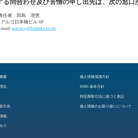
する問合わせ及び苦情の申し出先は、次の窓口
責任者 田島 澄恵
4 アルゴ日本橋ビル 6F
-mail:
privacy@hulinks.co.jp
概要
個人情報保護方針
理念
ISMS 基本方針
特定商取引法に基づく表記
取引先
個人情報のお取り扱いについて
情報
セス