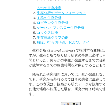
５つの生存検定
生存分析のデータフォーマット
１群の生存分析
ログランク生存分析
ゲーハン=ブレスロー生存分析
コックス回帰
生存曲線グラフの例
故障、打ち切り値、および、タイ
生存分析 (
Survival analysis
) で検討する変数
すが、生存分析で取り扱う研究の事象は必ずしも死
間といった、何らかの事象が発生するまでの任
が故障するまでの稼働時間を対象とすることもで
限られた研究期間においては、死が発生しな
ても、研究から外れるまではその患者は生存して
す。この表現は、観察から研究データが脱落す
に他の場所へ転居した場合、研究の終了時点で患者が
す。