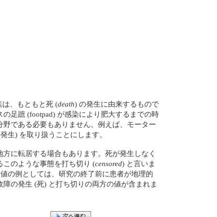
葉は、もともと死 (
death
) の発生に由来するもので
(footpad) が感染により肥大するまでの時
分野である必要もありません。例えば、モーター
発生) を取り扱うことにします。
地方に転居する場合もあります。死が発生しなく
このような事態を打ち切り (
censored
) と言いま
値の例としては、研究の終了前に患者が地理的
故障の発生 (死) と打ち切りの両方の値が含まれま