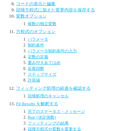
コードの表示と編集
回帰方程式に加えた変更内容を保存する
変数オプション
複数の独立変数
方程式のオプション
パラメータ
制約条件
パラメータ制約条件の入力
定数の定義
重み付きあてはめ
反復回数
ステップサイズ
許容値
フィッティング処理の経過を確認する
回帰処理のキャンセル
Fit Results を解釈する
完了のステータス・メッセージ
Rsqr (決定係数)
フィッティングの結果
回帰方程式や変数を変更する