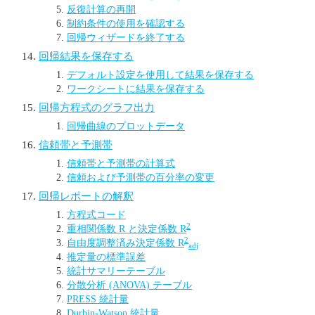
反復計算の再開
制約条件の使用を確認する
回帰ウィザードを終了する
回帰結果を保存する
デフォルト設定を使用して結果を保存する
ワークシートに結果を保存する
回帰方程式のグラフ出力
回帰曲線のプロットデータ
信頼帯と予測帯
信頼帯と予測帯の計算式
信頼および予測帯の百分率の変更
回帰レポートの解釈
方程式コード
2
重相関係数 R と決定係数 R
2
自由度調整済み決定係数 R
adj
推定量の標準誤差
統計サマリーテーブル
分散分析 (ANOVA) テーブル
PRESS 統計量
Durbin-Watson 統計量