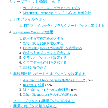
カーブフィット機能について
カーブフィッティングのアルゴリズム
Marquardt-Levenberg アルゴリズムの参考文献
.FIT ファイルを開く
.FIT ファイルをライブラリやノートブックに追加する
Regression Wizard の使用
使用する方程式を選択する
あてはめる変数を選択する
Fit Results (あてはめの結果) を表示する
数値出力オプションを設定する
グラフオプションを設定する
グラフデータの列を選択する
回帰分析の完了
非線形回帰レポートのオプションを設定する
Assumption Checking (前提条件のチェック)
new
Residuals (残差)
new
More Statistics (その他の統計量)
new
Other Diagnostics (その他の診断)
new
ノートブックから回帰分析を実行する
回帰方程式を新規作成する