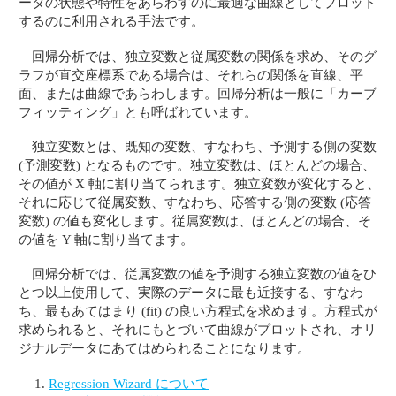
ータの状態や特性をあらわすのに最適な曲線としてプロット
するのに利用される手法です。
回帰分析では、独立変数と従属変数の関係を求め、そのグ
ラフが直交座標系である場合は、それらの関係を直線、平
面、または曲線であらわします。回帰分析は一般に「カーブ
フィッティング」とも呼ばれています。
独立変数とは、既知の変数、すなわち、予測する側の変数
(予測変数) となるものです。独立変数は、ほとんどの場合、
その値が X 軸に割り当てられます。独立変数が変化すると、
それに応じて従属変数、すなわち、応答する側の変数 (応答
変数) の値も変化します。従属変数は、ほとんどの場合、そ
の値を Y 軸に割り当てます。
回帰分析では、従属変数の値を予測する独立変数の値をひ
とつ以上使用して、実際のデータに最も近接する、すなわ
ち、最もあてはまり (fit) の良い方程式を求めます。方程式が
求められると、それにもとづいて曲線がプロットされ、オリ
ジナルデータにあてはめられることになります。
Regression Wizard について