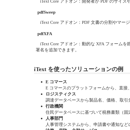
iText Core アドオン：開発者が PD
pdfSweep
iText Core アドオン：PDF 文書の分割
pdfXFA
iText Core アドオン：動的な XFA 
署名を追加できます。
iText を使ったソリューションの例
E コマース
E コマースのプラットフォームから、直
ロジスティクス
調達データベースから製品名、価格、取引
行政機関
住民データベースに基づいて税務書類（固
人事部門
人事管理システムから、申請書や通知など