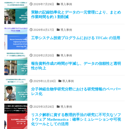
2026年7月29日
導入事例
実験の記録効率化とデータの一元管理により、まとめ
作業時間を約 3 割削減
2026年4月17日
導入事例
工学システム技術プログラムにおける TFCalc の活用
2026年2月20日
導入事例
報告資料作成の時間が半減し、データの信頼性と透明
性が向上
2025年11月19日
導入事例
分子神経生物学研究分野における研究情報のペーパー
レス化
2025年3月28日
導入事例
リスク解析に資する数理的手法の研究に不可欠なソフ
トウェア Mathematica：確率シミュレーションや可視
化ツールとしての活用