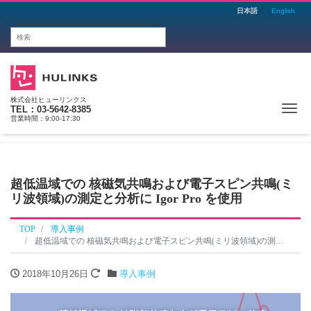
日本語
English
株式会社ヒューリンクス
Me
TEL：03-5642-8385
営業時間：9:00-17:30
超低温域での 核磁気共鳴および電子スピン共鳴(ミ
リ波領域)の測定と分析に Igor Pro を使用
TOP
導入事例
超低温域での 核磁気共鳴および電子スピン共鳴(ミリ波領域)の測定と分析に Igor Pro を使用
2018年10月26日
導入事例