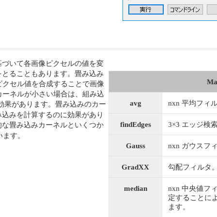
近傍値に基づいて各画像ピクセルの値を変
みの形式をとることもあります。畳み込み
Mat
ピクセル値を合成することで画像
カーネルが小さい場合は、組み込
avg
nxn 平均フィ
効果があります。畳み込みのカー
畳み込みを計算するのに効果があり
findEdges
3×3 エッジ
的な畳み込みカーネルといくつか
れています。
Gauss
nxn ガウスフ
GradXX
勾配フィルタ
median
nxn 中央値
定することに
ます。