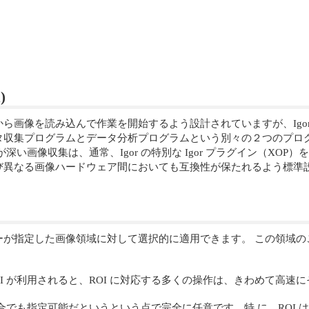
)
ら画像を読み込んで作業を開始するよう設計されていますが、Igo
タ収集プログラムとデータ分析プログラムという別々の２つのプロ
像収集は、通常、Igor の特別な Igor プラグイン（XOP）を使
異なる画像ハードウェア間においても互換性が保たれるよう標準設計
指定した画像領域に対して選択的に適用できます。 この領域のことを「関心領域
I が利用されると、ROI に対応する多くの操作は、きわめて高速
ルの集合でも指定可能だというという点で完全に任意です。特 に、RO