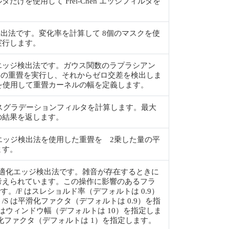
だけを使用して Frei-Chen エッジフィルタを
ッジ検出法です。変化率を計算して 8個のマスクを使
実行します。
dreth エッジ検出法です。ガウス関数のラプラシアン
回の重畳を実行し、それからゼロ交差を検出しま
グを使用して重畳カーネルの幅を定義します。
 コンパスグラデーションフィルタを計算します。最大
の結果を返します。
の行列エッジ検出法を使用した重畳を 2乗した量の平
ます。
tan 最適化エッジ検出法です。雑音が存在するときに
考えられています。この操作に影響のあるフラ
す。/F はスレショルド率（デフォルトは 0.9）
/S は平滑化ファクタ（デフォルトは 0.9）を指
 はウィンドウ幅（デフォルトは 10）を指定しま
線化ファクタ（デフォルトは 1）を指定します。