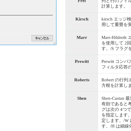
Frei
列と行のフィルタ
計算します。
Kirsch
kirsch エ
用して重畳を
Marr
Marr-Hil
を使用して 2
す。/S フラ
Prewitt
Prewitt
フィルタ応答
Roberts
Robert 
方根を計算し
Shen
Shen-Cas
有効であると
グは次の 4つで
を指定します。
定します。/W
す。/H は細