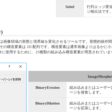
Sobel
行列エッジ変化
ジ検出法です
)
erators） とは画像領域の形態と境界線を変化させるツールです。形
その構造要素は 2D 配列です。構造要素は通常画像よりはるかに小
形態的操作に使用するために、25種類の組み込み構造要素が用意されて
ImageMorphol
BinaryErosion
組み込みまたはユーザー
ージを侵食します。
BinaryDilation
組み込みまたはユーザー
ージを拡張します。