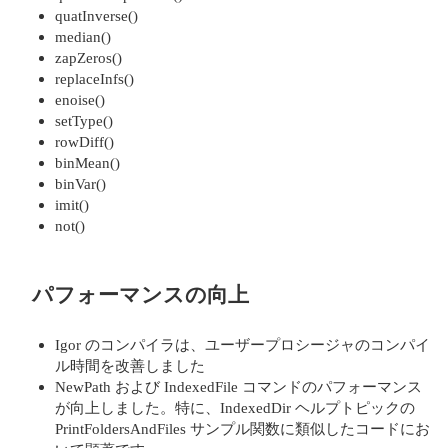
quatInverse()
median()
zapZeros()
replaceInfs()
enoise()
setType()
rowDiff()
binMean()
binVar()
imit()
not()
パフォーマンスの向上
Igor のコンパイラは、ユーザープロシージャのコンパイ
ル時間を改善しました
NewPath および IndexedFile コマンドのパフォーマンス
が向上しました。特に、IndexedDir ヘルプトピックの
PrintFoldersAndFiles サンプル関数に類似したコードにお