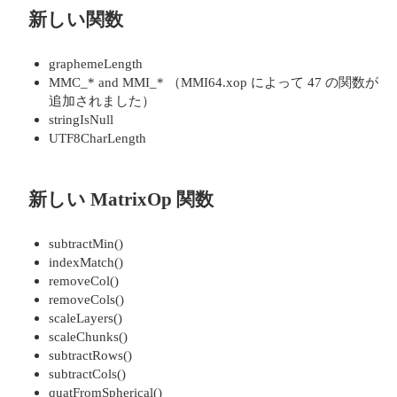
新しい関数
graphemeLength
MMC_* and MMI_* （MMI64.xop によって 47 の関数が
追加されました）
stringIsNull
UTF8CharLength
新しい MatrixOp 関数
subtractMin()
indexMatch()
removeCol()
removeCols()
scaleLayers()
scaleChunks()
subtractRows()
subtractCols()
quatFromSpherical()