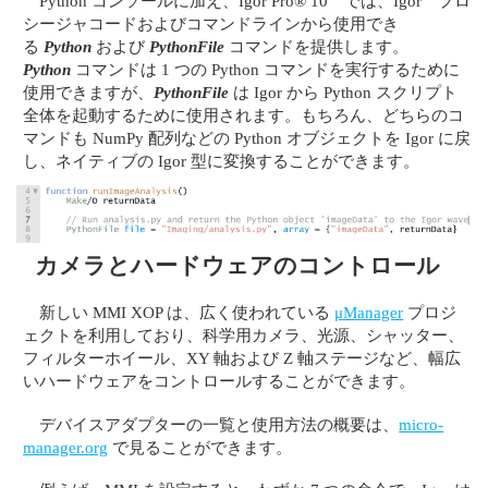
Python コンソールに加え、Igor Pro® 10 では、Igor プロ
シージャコードおよびコマンドラインから使用でき
る
Python
および
PythonFile
コマンドを提供します。
Python
コマンドは 1 つの Python コマンドを実行するために
使用できますが、
PythonFile
は Igor から Python スクリプト
全体を起動するために使用されます。もちろん、どちらのコ
マンドも NumPy 配列などの Python オブジェクトを Igor に戻
し、ネイティブの Igor 型に変換することができます。
カメラとハードウェアのコントロール
新しい MMI XOP は、広く使われている
μManager
プロジ
ェクトを利用しており、科学用カメラ、光源、シャッター、
フィルターホイール、XY 軸および Z 軸ステージなど、幅広
いハードウェアをコントロールすることができます。
デバイスアダプターの一覧と使用方法の概要は、
micro-
manager.org
で見ることができます。