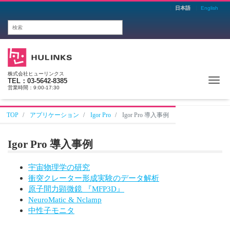
日本語
English
株式会社ヒューリンクス
Me
TEL：03-5642-8385
営業時間：9:00-17:30
TOP
アプリケーション
Igor Pro
Igor Pro 導入事例
Igor Pro 導入事例
宇宙物理学の研究
衝突クレーター形成実験のデータ解析
原子間力顕微鏡 『MFP3D』
NeuroMatic & Nclamp
中性子モニタ