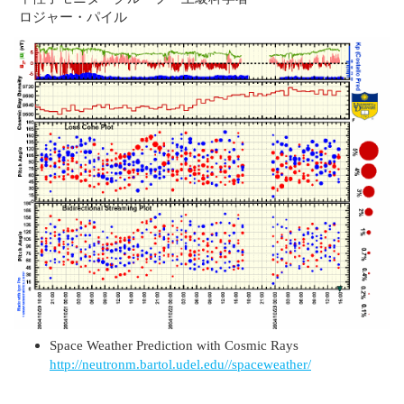
ロジャー・パイル
Space Weather Prediction with Cosmic Rays
http://neutronm.bartol.udel.edu//spaceweather/