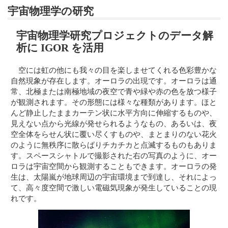
宇宙物理学の研究
宇宙物理学研究プロジェクトのデータ解
析に IGOR を活用
空には虹の他にも我々の目を楽しませてくれる色彩豊かな
自然現象が存在します。オーロラの出現です。オーロラは通
常、北極または南極地域の夜空で青や緑や赤の色を放つ様子
が観測されます。その形態には様々な種類があります。ほと
んど静止したままカーテン状に水平方向に伸縮するものや、
見えない点から光線が発せられるようなもの、あるいは、夜
空全体をらせん状に覆い尽くすものや、まとまりのない花火
のように無秩序に散らばりチカチカと点滅するものもありま
す。スペースシャトルで撮影された右の写真のように、オー
ロラは宇宙空間から観測することもできます。オーロラの発
生は、太陽嵐が地球周辺の宇宙環境まで到達し、それによっ
て、高々度空間で激しい電磁気現象が発生していることの現
れです。