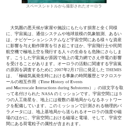
スペースシャトルから撮影されたオーロラ
大気圏の悪天候が家屋や施設にもたらす損害と全く同様
に、宇宙嵐は、通信システムや地球規模の気象観測、あるい
は、ナビゲーションシステムなど宇宙空間にある様々な資産
に影響を与え動作障害を引き起こすほか、宇宙飛行士や民間
航空機で極地上空を飛行する人々の生命をも危険にさらしま
す。こうした宇宙嵐が原因で地上の電力網でさえ停電の影響
を受けることがあります。オーロラの活動に関連する宇宙嵐
の原因を調査するために 2007年2月17日に発足した THEMIS
は、「極磁気嵐発生時における事象の時間履歴とマクロスケ
ールの相互作用（
T
ime
H
istory of
E
vents
and
M
acroscale
I
nteractions during
S
ubstorms）」の頭文字を取
って名付けられた NASA のミッションです。宇宙空間には５
つの人工衛星を、地上には複数の基地局からなるネットワー
クを配備しています。このミッションで計測される物理的パ
ラメータには、地上基地局から送られるオーロラの強度や磁
場のほかに、宇宙空間における磁場と電場、そして、宇宙空
間にある荷電粒子の属性が含まれます。