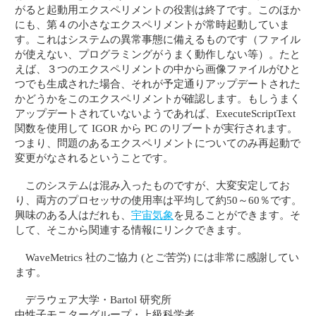
がると起動用エクスペリメントの役割は終了です。このほか
にも、第４の小さなエクスペリメントが常時起動していま
す。これはシステムの異常事態に備えるものです（ファイル
が使えない、プログラミングがうまく動作しない等）。たと
えば、３つのエクスペリメントの中から画像ファイルがひと
つでも生成された場合、それが予定通りアップデートされた
かどうかをこのエクスペリメントが確認します。もしうまく
アップデートされていないようであれば、ExecuteScriptText
関数を使用して IGOR から PC のリブートが実行されます。
つまり、問題のあるエクスペリメントについてのみ再起動で
変更がなされるということです。
このシステムは混み入ったものですが、大変安定してお
り、両方のプロセッサの使用率は平均して約50～60％です。
興味のある人はだれも、
宇宙気象
を見ることができます。そ
して、そこから関連する情報にリンクできます。
WaveMetrics 社のご協力 (とご苦労) には非常に感謝してい
ます。
デラウェア大学・Bartol 研究所
中性子モニターグループ・上級科学者