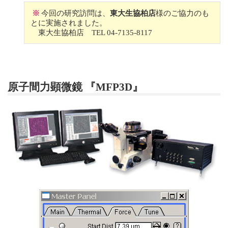
※
今回の研究訪問は、
東大生協柏店
様のご協力のも
とに実施されました。
東大生協柏店 TEL 04-7135-8117
原子間力顕微鏡 『MFP3D』