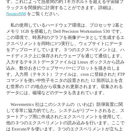
す。これによって惑星間の約 1ギガボルトを超える宇宙線フ
ラックスを間接的に計測することができます。詳細は、
NeutroNM
をご覧ください。
私の使用しているハードウェア環境は、プロセッサ 2基と
メモリ 1GB を搭載した Dell Precision Workstation 530 です。
この環境で、時系列のグラフを画像データとして生成するエ
クスペリメントを同時に3つ実行し、ウェブサイトにデータ
をアップロードしています。３つのエクスペリメントは、ハ
ードディスク上に保存されたウェーブを通じて通信します。
入力するテキストデータファイルは Linux ボックスから読み
込み、数分おきにウェブサーバーにプロットを描き出しま
す。入力用（テキスト）ファイルは、cron に登録された FTP
コマンドを使い中性子モニタの設置された 12 箇所以上を含
む世界の 17 の地点から収集され更新されます。収集される
データには、磁場などのデータも含まれています。
Wavemetrics 社はこのシステムの（いわば）防弾装置に関
して非常に協力的でした。システムがリブートされると、ス
タートアップ用に作成されたエクスペリメントを使用して、
他の３つのエクスペリメントの読み込みを行います。ここで
は Execute/P を使います。３つのエクスペリメントが立ち上