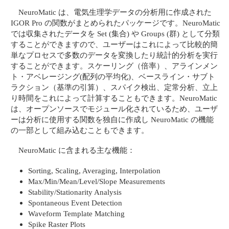
NeuroMatic は、電気生理学データの分析用に作成された
IGOR Pro の関数がまとめられたパッケージです。NeuroMatic
では収集されたデータを Set (集合) や Groups (群) として分類
することができますので、ユーザーはこれによって比較的簡
単なプロセスで多数のデータを変換したり統計的分析を実行
することができます。スケーリング（倍率）、アラインメン
ト・アベレージング(配列の平均化)、ベースライン・サブト
ラクション（基準の引算）、スパイク検出、定常分析、立上
り時間をこれによって計算することもできます。NeuroMatic
は、オープンソースでモジュール化されているため、ユーザ
ーは分析に使用する関数を独自に作成し NeuroMatic の機能
の一部として組み込むこともできます。
NeuroMatic に含まれる主な機能：
Sorting, Scaling, Averaging, Interpolation
Max/Min/Mean/Level/Slope Measurements
Stability/Stationarity Analysis
Spontaneous Event Detection
Waveform Template Matching
Spike Raster Plots