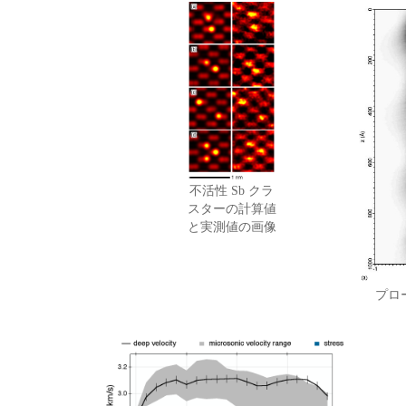
不活性 Sb クラ
スターの計算値
と実測値の画像
プロ