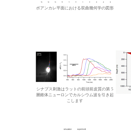
ポアンカレ平面における双曲幾何学の図形
シナプス刺激はラットの前頭前皮質の第 5
層錐体ニューロンでカルシウム波を引き起
こします