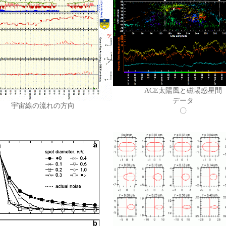
ACE太陽風と磁場惑星間
データ
宇宙線の流れの方向
〇