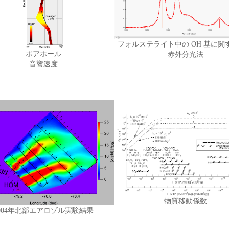
フォルステライト中の OH 基に関
ボアホール
赤外分光法
音響速度
物質移動係数
004年北部エアロゾル実験結果