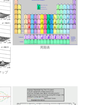
周期表
マップ