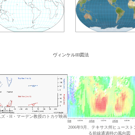
ヴィンケルIII図法
ムズ・H・マーデン教授のトカゲ映画
2006年9月、テキサス州ヒュース
る前線通過時の風向図