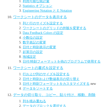
利用可能な統計量
Statistics オプション
Engineering Notation と E Notation
ワークシートのデータを表示する
列と行のサイズを設定する
ワークシートのグリッドの外観を変更する
Data Feedback Colors の設定
小数位の設定
数字表記の変更
日付と時刻表示の変更
起算日の設定
地域設定
日付/時刻フォーマットを他のプログラムで使用する
ワークシートの書式を設定する
行および列のサイズを設定する
日付と時刻および数値表示の切り替え
日付と時刻フォーマットをカスタマイズする
new
データをソートする
データの切り取り、コピー、貼り付け、移動、削除
列を積み重ねる
データのブロックを選択する