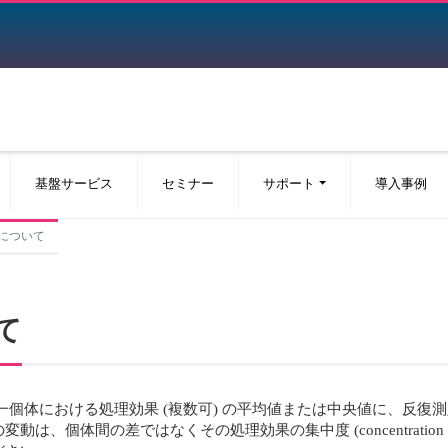
基盤サービス
セミナー
サポート
導入事例
定について
て
 tests) は、同一個体における処理効果 (複数可) の平均値または中央
差ではなくその処理効果の集中度 (concentration of the effe