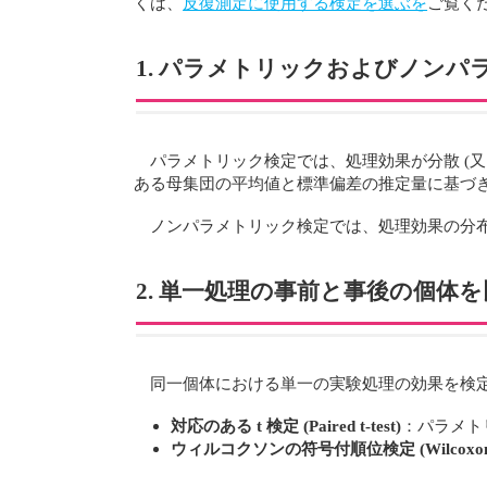
くは、
反復測定に使用する検定を選ぶを
ご覧く
1. パラメトリックおよびノンパ
パラメトリック検定では、処理効果が分散 (
ある母集団の平均値と標準偏差の推定量に基づ
ノンパラメトリック検定では、処理効果の分
2. 単一処理の事前と事後の個体
同一個体における単一の実験処理の効果を検定するには、
対応のある t 検定 (Paired t-test)
：パラメト
ウィルコクソンの符号付順位検定 (Wilcoxon Sig