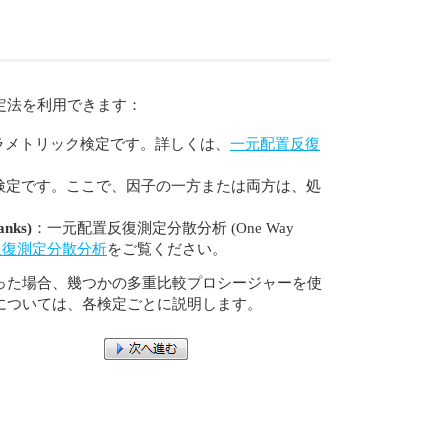
定法を利用できます：
ラメトリック検定です。詳しくは、
一元配置反復
検定です。ここで、因子の一方または両方は、処
nks)
：一元配置反復測定分散分析 (One Way
反復測定分散分析
をご覧ください。
った場合、幾つかの多重比較プロシージャーを使
については、各検定ごとに説明します。