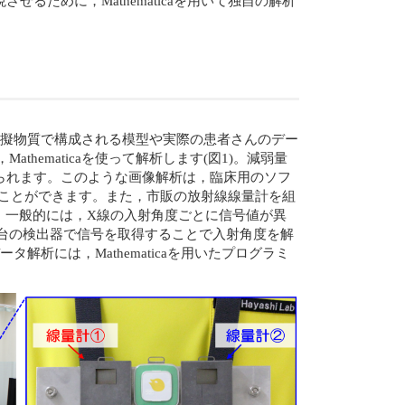
ために，Mathematicaを用いて独自の解析
模擬物質で構成される模型や実際の患者さんのデー
hematicaを使って解析します(図1)。減弱量
られます。このような画像解析は，臨床用のソフ
行うことができます。また，市販の放射線線量計を組
。一般的には，X線の入射角度ごとに信号値が異
2台の検出器で信号を取得することで入射角度を解
析には，Mathematicaを用いたプログラミ