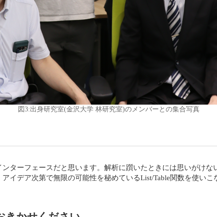
図3:出身研究室(金沢大学 林研究室)のメンバーとの集合写真
インターフェースだと思います。解析に躓いたときには思いがけな
ア次第で無限の可能性を秘めているList/Table関数を使いこなし
おきかせください