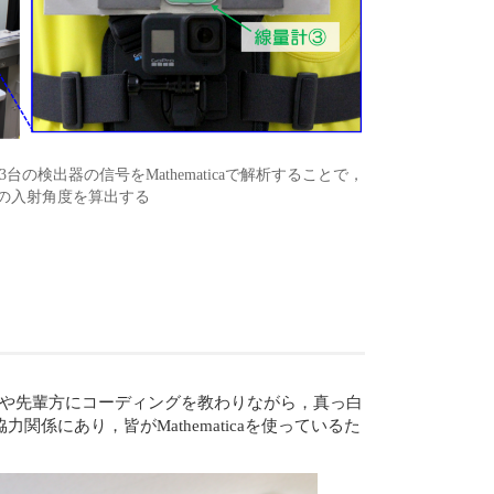
台の検出器の信号をMathematicaで解析することで，
の入射角度を算出する
先生や先輩方にコーディングを教わりながら，真っ白
にあり，皆がMathematicaを使っているた