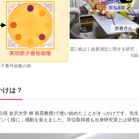
図2:被ばく線量測定に関する研究．3
X線
実効原子番号画像の例
っかけは？
(現 金沢大学 林 裕晃教授)で使い始めたことがきっかけです。
く様に，感動を覚えました。学位取得後も出身研究室とは研究協力関係