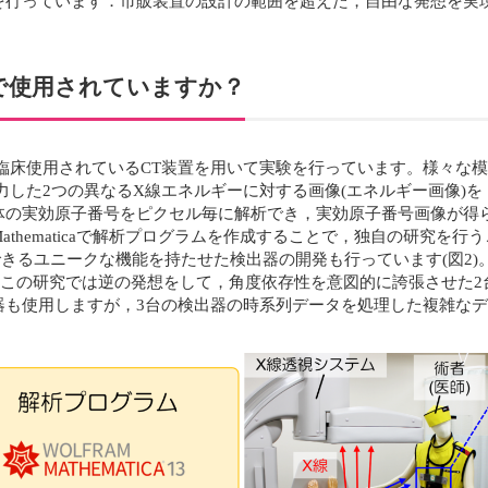
っています．市販装置の設計の範囲を超えた，自由な発想を実現させる
。
場面で使用されていますか？
臨床使用されているCT装置を用いて実験を行っています。様々な
た2つの異なるX線エネルギーに対する画像(エネルギー画像)を，Mat
体の実効原子番号をピクセル毎に解析でき，実効原子番号画像が得
thematicaで解析プログラムを作成することで，独自の研究を
きるユニークな機能を持たせた検出器の開発も行っています(図2)
，この研究では逆の発想をして，角度依存性を意図的に誇張させた
使用しますが，3台の検出器の時系列データを処理した複雑なデータ解