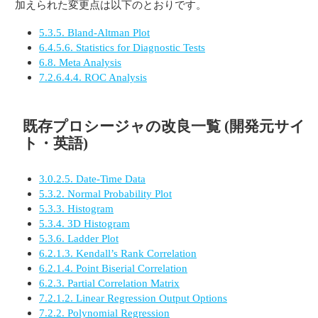
加えられた変更点は以下のとおりです。
5.3.5. Bland-Altman Plot
6.4.5.6. Statistics for Diagnostic Tests
6.8. Meta Analysis
7.2.6.4.4. ROC Analysis
既存プロシージャの改良一覧 (開発元サイ
ト・英語)
3.0.2.5. Date-Time Data
5.3.2. Normal Probability Plot
5.3.3. Histogram
5.3.4. 3D Histogram
5.3.6. Ladder Plot
6.2.1.3. Kendall’s Rank Correlation
6.2.1.4. Point Biserial Correlation
6.2.3. Partial Correlation Matrix
7.2.1.2. Linear Regression Output Options
7.2.2. Polynomial Regression