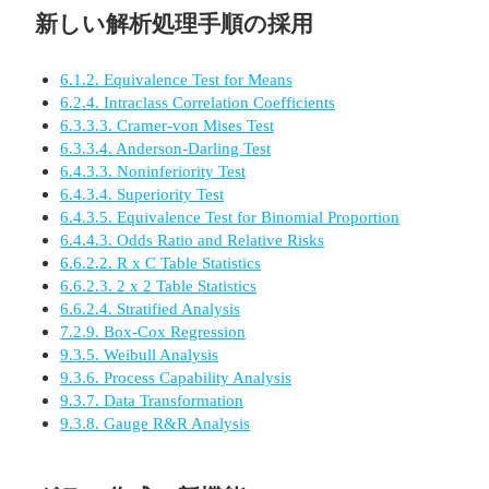
新しい解析処理手順の採用
6.1.2. Equivalence Test for Means
6.2.4. Intraclass Correlation Coefficients
6.3.3.3. Cramer-von Mises Test
6.3.3.4. Anderson-Darling Test
6.4.3.3. Noninferiority Test
6.4.3.4. Superiority Test
6.4.3.5. Equivalence Test for Binomial Proportion
6.4.4.3. Odds Ratio and Relative Risks
6.6.2.2. R x C Table Statistics
6.6.2.3. 2 x 2 Table Statistics
6.6.2.4. Stratified Analysis
7.2.9. Box-Cox Regression
9.3.5. Weibull Analysis
9.3.6. Process Capability Analysis
9.3.7. Data Transformation
9.3.8. Gauge R&R Analysis