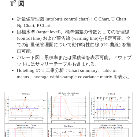
2
T
図
計量値管理図 (attribute control chart)：C Chart, U Chart,
Np Chart, P Chart.
目標水準 (target level)、標準偏差の倍数としての管理線
(control line) および警告線 (warning line)を指定可能。全
ての計量値管理図について動作特性曲線 (OC 曲線) を描
画可能。
パレート図：累積率または累積値を表示可能。アウトプ
ットにはサマリーテーブルも含まれる。
Hotelling の T 二乗分析：Chart summary、table of
means、average within-sample covariance matrix を表示。