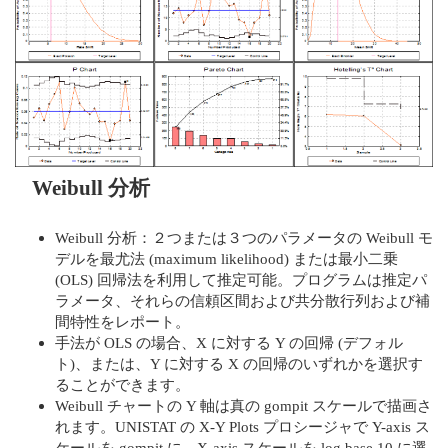
Weibull 分析
Weibull 分析：２つまたは３つのパラメータの Weibull モ
デルを最尤法 (maximum likelihood) または最小二乗
(OLS) 回帰法を利用して推定可能。プログラムは推定パ
ラメータ、それらの信頼区間および共分散行列および補
間特性をレポート。
手法が OLS の場合、X に対する Y の回帰 (デフォル
ト)、または、Y に対する X の回帰のいずれかを選択す
ることができます。
Weibull チャートの Y 軸は真の gompit スケールで描画さ
れます。UNISTAT の X-Y Plots プロシージャで Y-axis ス
ケールを gompit に、X-axis スケールを log base 10 に選