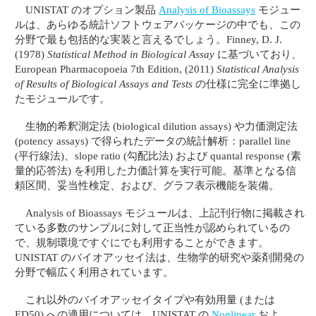
UNISTAT のオプション製品
Analysis of Bioassays
モジュー
ルは、あらゆる統計ソフトウェアパッケージの中でも、この
分野で最も包括的な実装と言えるでしょう。Finney, D. J.
(1978)
Statistical Method in Biological Assay
に基づいており、
European Pharmacopoeia 7th Edition, (2011)
Statistical Analysis
of Results of Biological Assays and Tests
の仕様に完全に準拠し
たモジュールです。
生物的希釈測定法 (biological dilution assays) や力価測定法
(potency assays) で得られたデータの統計解析：parallel line
(平行線法)、slope ratio (勾配比法) および quantal response (素
量的応答法) を利用した力価計算を実行可能。基準となる信
頼区間、妥当性検定、および、グラフ表示機能を装備。
Analysis of Bioassays モジュールは、上記刊行物に掲載され
ている多数のサンプルに対して正当性が認められているの
で、規制環境ですぐにでも利用することができます。
UNISTAT のバイオアッセイ法は、生物学的研究や薬剤開発の
分野で幅広く利用されています。
これ以外のバイオアッセイタイプや有効用量 (または
ED50) への適用については、UNISTAT の
Nonlinear
およ