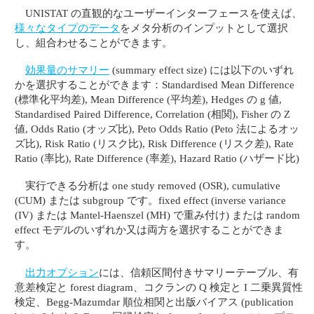
UNISTAT の直観的なユーザーインターフェースを使えば、
様々なタイプのデータ
をメタ分析のインプットとして選択
し、組合わせることができます。
効果量のサマリー
(summary effect size) には以下のいずれ
かを選択することができます：Standardised Mean Difference
(標準化平均差), Mean Difference (平均差), Hedges の g 値,
Standardised Paired Difference, Correlation (相関), Fisher の Z
値, Odds Ratio (オッズ比), Peto Odds Ratio (Peto 法によるオッ
ズ比), Risk Ratio (リスク比), Risk Difference (リスク差), Rate
Ratio (率比), Rate Difference (率差), Hazard Ratio (ハザード比)
実行できる分析は one study removed (OSR), cumulative
(CUM) または subgroup です。fixed effect (inverse variance
(IV) または Mantel-Haenszel (MH) で重み付け) または random
effect モデルのいずれか又は両方を選択することができま
す。
出力オプション
には、信頼区間付きサマリーテーブル、有
意差検定と forest diagram、コクランの Q 検定と I 二乗異質性
検定、Begg-Mazumdar 順位相関と出版バイアス (publication