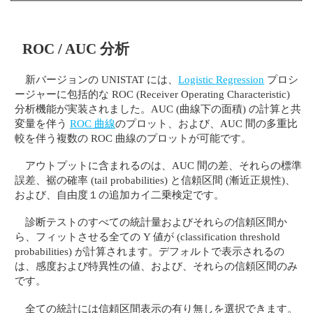
ROC / AUC 分析
新バージョンの UNISTAT には、
Logistic Regression
プロシ
ージャーに包括的な ROC (Receiver Operating Characteristic)
分析機能が実装されました。AUC (曲線下の面積) の計算と共
変量を伴う
ROC 曲線
のプロット、および、AUC 間の多重比
較を伴う複数の ROC 曲線のプロットが可能です。
アウトプットに含まれるのは、AUC 間の差、それらの標準
誤差、裾の確率 (tail probabilities) と信頼区間 (漸近正規性)、
および、自由度１の追加カイ二乗検定です。
診断テストのすべての統計量およびそれらの信頼区間か
ら、フィットさせる全ての Y 値が (classification threshold
probabilities) が計算されます。デフォルトで表示されるの
は、感度および特異性の値、および、それらの信頼区間のみ
です。
全ての統計には信頼区間表示の有り無しを選択できます。