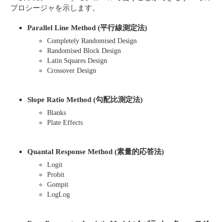
プロシージャを示します。
Parallel Line Method (平行線測定法)
Completely Randomised Design
Randomised Block Design
Latin Squares Design
Crossover Design
Slope Ratio Method (勾配比測定法)
Blanks
Plate Effects
Quantal Response Method (素量的応答法)
Logit
Probit
Gompit
LogLog