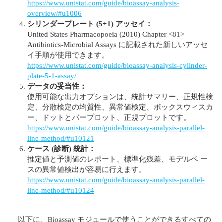
https://www.unistat.com/guide/bioassay-analysis-
overview/#u1006
シリンダープレート (5+1) アッセイ：
United States Pharmacopoeia (2010) Chapter <81>
Antibiotics-Microbial Assays に記載された新しいアッセ
イ手順が使用できます。
https://www.unistat.com/guide/bioassay-analysis-cylinder-
plate-5-1-assay/
データの妥当性：
使用可能な出力オプションは、統計サマリー、正規性検
定、分散検定の均質性、異常値検定、ボックスウィスカ
ー、ドットとバープロット、正規プロットです。
https://www.unistat.com/guide/bioassay-analysis-parallel-
line-method/#u10121
ケース (診断) 統計：
推定値と予測値のレポート、標準化残差、モデルベ ー
スの異常値検出が容易に行えます。
https://www.unistat.com/guide/bioassay-analysis-parallel-
line-method/#u10124
以下に、Bioassay モジュールで使うことができるすべての