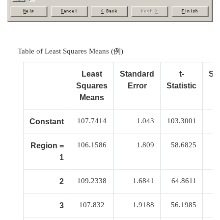
Table of Least Squares Means (例)
Least
Standard
t-
Si
Squares
Error
Statistic
Means
107.7414
1.043
103.3001
Constant
106.1586
1.809
58.6825
Region =
1
109.2338
1.6841
64.8611
2
107.832
1.9188
56.1985
3