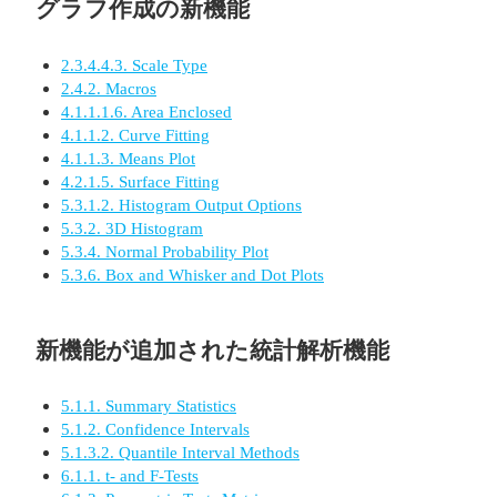
グラフ作成の新機能
2.3.4.4.3. Scale Type
2.4.2. Macros
4.1.1.1.6. Area Enclosed
4.1.1.2. Curve Fitting
4.1.1.3. Means Plot
4.2.1.5. Surface Fitting
5.3.1.2. Histogram Output Options
5.3.2. 3D Histogram
5.3.4. Normal Probability Plot
5.3.6. Box and Whisker and Dot Plots
新機能が追加された統計解析機能
5.1.1. Summary Statistics
5.1.2. Confidence Intervals
5.1.3.2. Quantile Interval Methods
6.1.1. t- and F-Tests