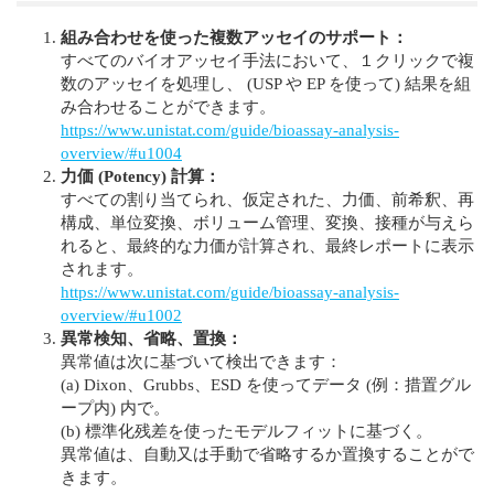
組み合わせを使った複数アッセイのサポート：
すべてのバイオアッセイ手法において、１クリックで複
数のアッセイを処理し、 (USP や EP を使って) 結果を組
み合わせることができます。
https://www.unistat.com/guide/bioassay-analysis-
overview/#u1004
力価 (Potency) 計算：
すべての割り当てられ、仮定された、力価、前希釈、再
構成、単位変換、ボリューム管理、変換、接種が与えら
れると、最終的な力価が計算され、最終レポートに表示
されます。
https://www.unistat.com/guide/bioassay-analysis-
overview/#u1002
異常検知、省略、置換：
異常値は次に基づいて検出できます：
(a) Dixon、Grubbs、ESD を使ってデータ (例：措置グル
ープ内) 内で。
(b) 標準化残差を使ったモデルフィットに基づく。
異常値は、自動又は手動で省略するか置換することがで
きます。