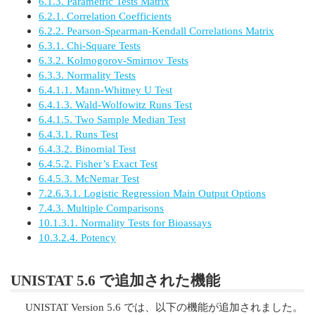
6.1.3. Parametric Tests Matrix
6.2.1. Correlation Coefficients
6.2.2. Pearson-Spearman-Kendall Correlations Matrix
6.3.1. Chi-Square Tests
6.3.2. Kolmogorov-Smirnov Tests
6.3.3. Normality Tests
6.4.1.1. Mann-Whitney U Test
6.4.1.3. Wald-Wolfowitz Runs Test
6.4.1.5. Two Sample Median Test
6.4.3.1. Runs Test
6.4.3.2. Binomial Test
6.4.5.2. Fisher’s Exact Test
6.4.5.3. McNemar Test
7.2.6.3.1. Logistic Regression Main Output Options
7.4.3. Multiple Comparisons
10.1.3.1. Normality Tests for Bioassays
10.3.2.4. Potency
UNISTAT 5.6 で追加された機能
UNISTAT Version 5.6 では、以下の機能が追加されました。