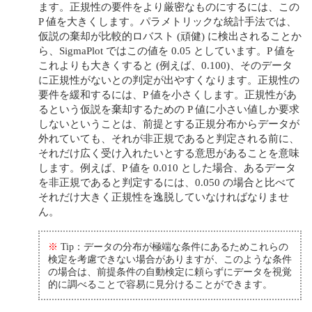
ます。正規性の要件をより厳密なものにするには、この
P 値を大きくします。パラメトリックな統計手法では、
仮説の棄却が比較的ロバスト (頑健) に検出されることか
ら、SigmaPlot ではこの値を 0.05 としています。P 値を
これよりも大きくすると (例えば、0.100)、そのデータ
に正規性がないとの判定が出やすくなります。正規性の
要件を緩和するには、P 値を小さくします。正規性があ
るという仮説を棄却するための P 値に小さい値しか要求
しないということは、前提とする正規分布からデータが
外れていても、それが非正規であると判定される前に、
それだけ広く受け入れたいとする意思があることを意味
します。例えば、P 値を 0.010 とした場合、あるデータ
を非正規であると判定するには、0.050 の場合と比べて
それだけ大きく正規性を逸脱していなければなりませ
ん。
※
Tip：データの分布が極端な条件にあるためこれらの
検定を考慮できない場合がありますが、このような条件
の場合は、前提条件の自動検定に頼らずにデータを視覚
的に調べることで容易に見分けることができます。