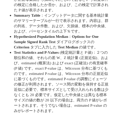
の検定に合格したか否か、および、この検定で計算され
た P 値が表示されます。
Summary Table
：インプットデータに関する基本統計量
のサマリーテーブルが一行で表示されます。内容は、群
の列名、データ件数、および、欠損値、標本の中央値、
および、パーセンタイルの上下％です。
Hypothesized Population Median
：
Options for One
Sample Signed Rank Test
ダイアログボックスの
Criterion
タブに入力した
Test Median
の値です。
Test Statistics and P-Values
(検定統計量と P 値)：２つの
順位和の値、それらの差 W、Z 統計量 (正規近似)、およ
び、estimated (概算法) および exact (正確法) の有意確率
(P 値) です。exact P-value は、Wilcoxon 分布に基づくも
のです。estimated P-value は、Wilcoxon 分布の正規近似
に基づくものです。estimated P-value の調整にイェーツ
の修正が利用されます。ソース間の変動を保持する正規
近似に必要で、標本サイズとして受け入れられる数は少
なくとも 20 必要です。仮定した中央値とは異なる標本
サイズの値の数が 20 以下の場合は、両方の P 値がレポ
ートされます。そうでない場合は、estimated P-value の
みがレポートされます。