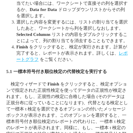
当てたい場合には、ワークシートで直接その列を選択す
るか、
Data for Data
ドロップダウンリストからその列
を選択します。
選択した内容を変更するには、リストの割り当てを選択
したあと、ワークシートから列を選択しなおします。
Selected Columns
リストの内容をダブルクリックするこ
とによって、列の割り当てを消去することもできます。
Finish
をクリックすると、検定が実行されます。計算が
完了すると、レポートが表示されます。詳しくは、
レポ
ートグラフ
をご覧ください。
5.1 一標本符号付き順位検定の代替検定を実行する
検定ウィザードで
Finish
をクリックすると、検定オプショ
ンで指定された正規性検定を使ってデータの正規性が検定さ
れます。もし、正規性の検定に合格した場合 (そのデータは
正規分布に従っていることになります)、代替となる検定とし
て一標本 t 検定を選択できるオプションの付いたメッセージ
ボックスが表示されます。このオプションを選択すると、一
標本符号付き順位検定のレポートの代わりに、一標本 t 検定
のレポートが表示されます。同様に、もし、一標本 t 検定の