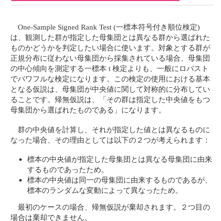
One-Sample Signed Rank Test (一標本符号付き順位検定)
は、観測した群が指定した母集団とは異なる群から選ばれた
ものかどうかを判定したい場合に使います。対象とする群が
正規分布に従わない母集団から採集されている場合、母集団
の中心傾向を測定する一標本 t 検定よりも、一般にロバスト
でパワフルな検定になります。この検定の使用における基本
となる仮説は、母集団が中央値に関して対称的に分布してい
ることです。帰無仮説は、「その群は指定した中央値をもつ
母集団から選ばれたものである」になります。
群の中央値を計算し、それが指定した値とは異なるものに
なった場合、その理由としては以下の２つが考えられます：
標本の中央値が指定した母集団とは異なる母集団に由来
するものであったため。
標本の中央値は同一の母集団に由来するものであるが、
標本のランダムな変動によって異なったため。
最初のケースの場合、帰無仮説が棄却されます。２つ目の
場合は棄却できません。