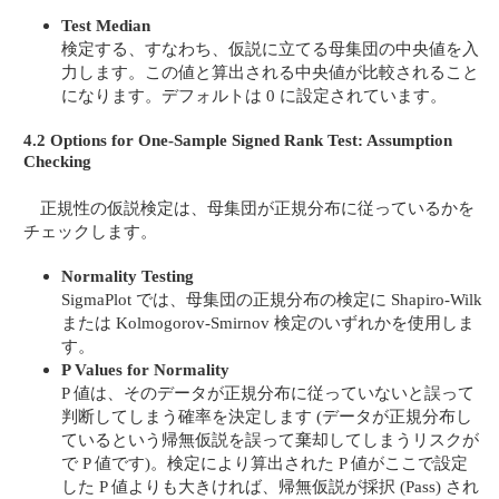
Test Median
検定する、すなわち、仮説に立てる母集団の中央値を入
力します。この値と算出される中央値が比較されること
になります。デフォルトは 0 に設定されています。
4.2 Options for One-Sample Signed Rank Test: Assumption
Checking
正規性の仮説検定は、母集団が正規分布に従っているかを
チェックします。
Normality Testing
SigmaPlot では、母集団の正規分布の検定に Shapiro-Wilk
または Kolmogorov-Smirnov 検定のいずれかを使用しま
す。
P Values for Normality
P 値は、そのデータが正規分布に従っていないと誤って
判断してしまう確率を決定します (データが正規分布し
ているという帰無仮説を誤って棄却してしまうリスクが
で P 値です)。検定により算出された P 値がここで設定
した P 値よりも大きければ、帰無仮説が採択 (Pass) され