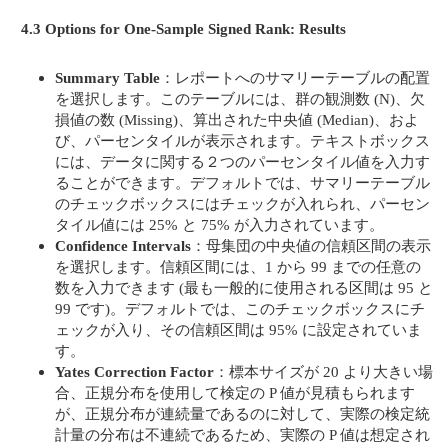
4.3 Options for One-Sample Signed Rank: Results
Summary Table
：レポートへのサマリーテーブルの配置
を選択します。このテーブルには、群の観測数 (N)、欠
損値の数 (Missing)、算出された中央値 (Median)、およ
び、パーセンタイルが表示されます。テキストボックス
には、データに関する２つのパーセンタイル値を入力す
ることができます。デフォルトでは、サマリーテーブル
のチェックボックスにはチェックが入れられ、パーセン
タイル値には 25% と 75% が入力されています。
Confidence Intervals
：母集団の中央値の信頼区間の表示
を選択します。信頼区間には、1 から 99 までの任意の
数を入力できます (最も一般的に使用される区間は 95 と
99 です)。デフォルトでは、このチェックボックスにチ
ェックが入り、その信頼区間は 95% に設定されていま
す。
Yates Correction Factor
：標本サイズが 20 より大きい場
合、正規分布を使用して検定の P 値が見積もられます
が、正規分布が連続量であるのに対して、実際の検定統
計量の分布は不連続であるため、実際の P 値は想定され