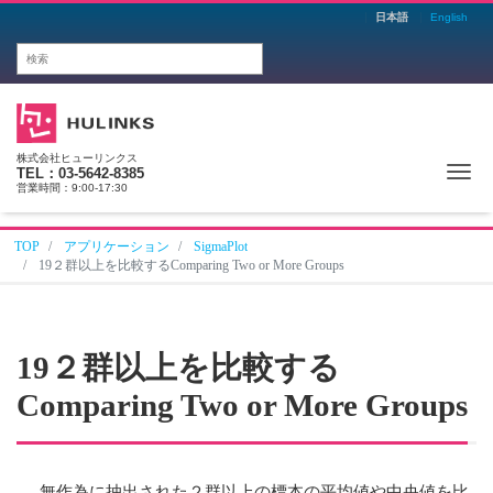
日本語
English
株式会社ヒューリンクス
Me
TEL：03-5642-8385
営業時間：9:00-17:30
TOP
アプリケーション
SigmaPlot
19２群以上を比較するComparing Two or More Groups
19
２群以上を比較する
Comparing Two or More Groups
無作為に抽出された２群以上の標本の平均値や中央値を比