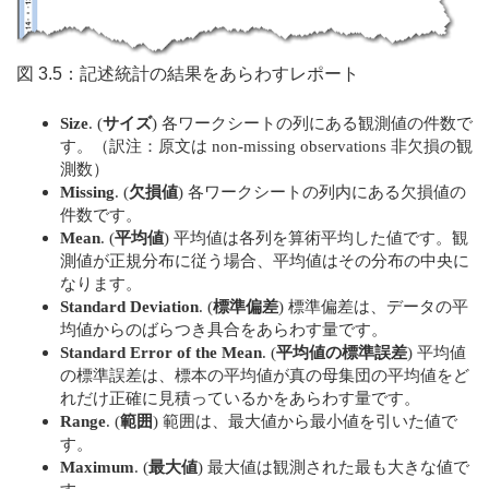
図 3.5：記述統計の結果をあらわすレポート
Size
. (
サイズ
) 各ワークシートの列にある観測値の件数で
す。（訳注：原文は non-missing observations 非欠損の観
測数）
Missing
. (
欠損値
) 各ワークシートの列内にある欠損値の
件数です。
Mean
. (
平均値
) 平均値は各列を算術平均した値です。観
測値が正規分布に従う場合、平均値はその分布の中央に
なります。
Standard Deviation
. (
標準偏差
) 標準偏差は、データの平
均値からのばらつき具合をあらわす量です。
Standard Error of the Mean
. (
平均値の標準誤差
) 平均値
の標準誤差は、標本の平均値が真の母集団の平均値をど
れだけ正確に見積っているかをあらわす量です。
Range
. (
範囲
) 範囲は、最大値から最小値を引いた値で
す。
Maximum
. (
最大値
) 最大値は観測された最も大きな値で