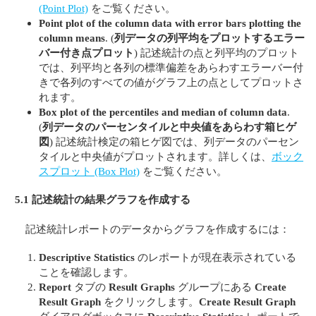
(Point Plot)
をご覧ください。
Point plot of the column data with error bars plotting the
column means
. (
列データの列平均をプロットするエラー
バー付き点プロット
) 記述統計の点と列平均のプロット
では、列平均と各列の標準偏差をあらわすエラーバー付
きで各列のすべての値がグラフ上の点としてプロットさ
れます。
Box plot of the percentiles and median of column data
.
(
列データのパーセンタイルと中央値をあらわす箱ヒゲ
図
) 記述統計検定の箱ヒゲ図では、列データのパーセン
タイルと中央値がプロットされます。詳しくは、
ボック
スプロット (Box Plot)
をご覧ください。
5.1 記述統計の結果グラフを作成する
記述統計レポートのデータからグラフを作成するには：
Descriptive Statistics
のレポートが現在表示されている
ことを確認します。
Report
タブの
Result Graphs
グループにある
Create
Result Graph
をクリックします。
Create Result Graph