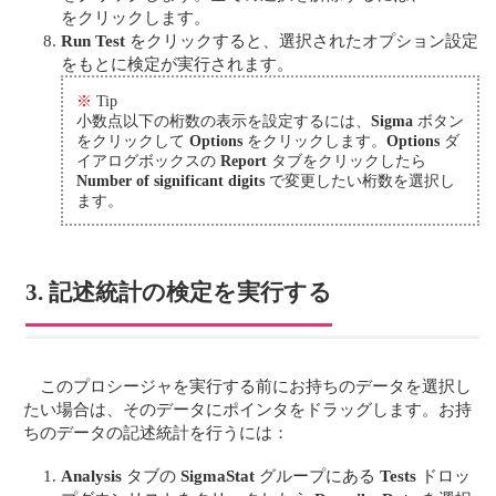
をクリックします。
Run Test
をクリックすると、選択されたオプション設定
をもとに検定が実行されます。
※
Tip
小数点以下の桁数の表示を設定するには、
Sigma
ボタン
をクリックして
Options
をクリックします。
Options
ダ
イアログボックスの
Report
タブをクリックしたら
Number of significant digits
で変更したい桁数を選択し
ます。
3. 記述統計の検定を実行する
このプロシージャを実行する前にお持ちのデータを選択し
たい場合は、そのデータにポインタをドラッグします。お持
ちのデータの記述統計を行うには：
Analysis
タブの
SigmaStat
グループにある
Tests
ドロッ