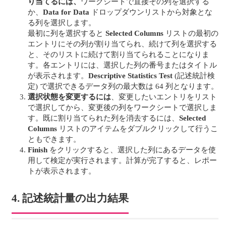
り当てるには、
ワークシートで直接その列を選択する
か、
Data for Data
ドロップダウンリストから対象とな
る列を選択します。
最初に列を選択すると
Selected Columns
リストの最初の
エントリにその列が割り当てられ、続けて列を選択する
と、そのリストに続けて割り当てられることになりま
す。各エントリには、選択した列の番号またはタイトル
が表示されます。
Descriptive Statistics Test
(記述統計検
定) で選択できるデータ列の最大数は 64 列となります。
選択状態を変更するには
、変更したいエントリをリスト
で選択してから、変更後の列をワークシートで選択しま
す。既に割り当てられた列を消去するには、
Selected
Columns
リストのアイテムをダブルクリックして行うこ
ともできます。
Finish
をクリックすると、選択した列にあるデータを使
用して検定が実行されます。計算が完了すると、レポー
トが表示されます。
4. 記述統計量の出力結果