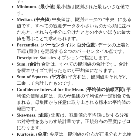
す。
Minimum
. (
最小値
) 最小値は観測された最も小さな値で
す。
Median
. (
中央値
) 中央値は、観測データの “中央” にある
値です。すべての観測データを小さいものから順に並べ
たあと、それらを半分に分けたときの小さいほうの最大
値を選ぶことで求められます。
Percentiles
. (
パーセンタイル: 百分位数
) データの上端と
下端 (両側) を定義する２つのパーセンタイル点です。
Descriptive Statistics オプションで指定します。
Sum
. (
合計
) 合計は、すべての観測値の合計です。合計
を標本サイズで割ったものが平均値になります。
Sum of Squares
. (
平方和
) 平方和は、観測値をそれぞれ
二乗して合計したものです。
Confidence Interval for the Mean
. (
平均値の信頼区間
) 平
均値の信頼区間は、真の母集団の平均値が一定割合で含
まれる、母集団から任意に取り出される標本の平均値の
範囲です。
Skewness
. (
歪度
) 歪度は、観測値の平均値に対する分布
の対称性をあらわす統計量です。正規分布の歪度はゼロ
になります。
Kurtosis
. (
尖度
) 尖度は、観測値の分布が正規分布と比較