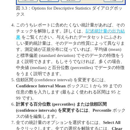
図 3.3：Options for Descriptive Statistics ダイアログボッ
クス
このうちレポートに含めたくない統計量があれば、その
チェックを解除します。詳しくは、
記述統計量の出力結
果
をご覧ください。与えられたデータセットにふさわ
しい要約統計量は、そのデータの性質によって異なりま
す。測定値が正規分布に従っていれば、平均値 (mean)
と標準偏差 (standard deviation) でそのデータの特徴をう
まく説明できます。もしそうでなければ、多くの場合、
中央値 (median) と百分位数 (percentiles) でデータの特徴
をうまく説明できます。
信頼区間 (confidence interval) を変更するには、
Confidence Interval Mean
ボックスに 1 から 99 までの
任意の数を入力します (最もよく使われる区間は 95 と
99 です)。
計算する百分位数 (percentiles) または信頼区間
(confidence intervals) を変更するには
、
Percentile
ボック
スの値を編集します。
全ての統計量のオプションを選択するには、
Select All
をクリックします。全ての選択を解除するには、
Clear