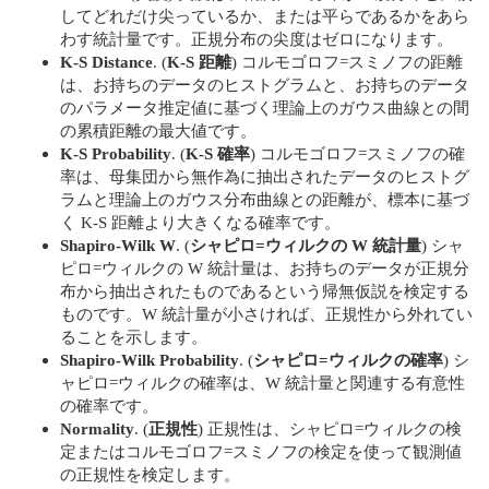
してどれだけ尖っているか、または平らであるかをあら
わす統計量です。正規分布の尖度はゼロになります。
K-S Distance
. (
K-S 距離
) コルモゴロフ=スミノフの距離
は、お持ちのデータのヒストグラムと、お持ちのデータ
のパラメータ推定値に基づく理論上のガウス曲線との間
の累積距離の最大値です。
K-S Probability
. (
K-S 確率
) コルモゴロフ=スミノフの確
率は、母集団から無作為に抽出されたデータのヒストグ
ラムと理論上のガウス分布曲線との距離が、標本に基づ
く K-S 距離より大きくなる確率です。
Shapiro-Wilk W
. (
シャピロ=ウィルクの W 統計量
) シャ
ピロ=ウィルクの W 統計量は、お持ちのデータが正規分
布から抽出されたものであるという帰無仮説を検定する
ものです。W 統計量が小さければ、正規性から外れてい
ることを示します。
Shapiro-Wilk Probability
. (
シャピロ=ウィルクの確率
) シ
ャピロ=ウィルクの確率は、W 統計量と関連する有意性
の確率です。
Normality
. (
正規性
) 正規性は、シャピロ=ウィルクの検
定またはコルモゴロフ=スミノフの検定を使って観測値
の正規性を検定します。