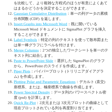
を比較して、より複雑な方程式のほうが有意によくあて
はまるかどうかを決定することができます。
Gaussian Cumulative Distribution
：単一の列データの累積
分布関数 (CDF) を返します。
Insert Graphs into Microsoft Word
：既に開いている
Microsoft Word ドキュメントに SigmaPlot グラフを挿入
することができます。
Label Symbols
：特定の列のテキストを使って散布図また
は単一棒グラフにラベルを付けます。
Merge Columns
：2つの独立したワークシートを単一のテ
キスト列に結合します。
Paste to PowerPoint Slide
：選択した SigmaPlot のグラフ
から、PowerPoint のスライドを作成します。
Piper Plots
：パイパープロット (トリリニアダイアグラ
ム) を作成します。
Plotting Polar and Parametric Equations
：デカルト (直交)
座標系、または、極座標系で曲線を作成します。
Power Spectral Density
：データ列のパワースペクトル密
度 (psd) を計算します。
Quick Re-Plot
：2次元または 3次元プロットの曲線として
現在プロットされている列を再度割り当てます。