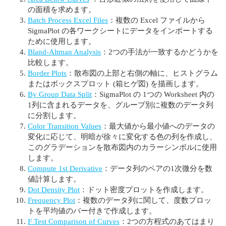
の面積を求めます。
Batch Process Excel Files
：複数の Excel ファイルから
SigmaPlot の各ワークシートにデータをインポートする
ために使用します。
Bland-Altman Analysis
：2つの手法が一致するかどうかを
比較します。
Border Plots
：散布図の上部と右側の軸に、ヒストグラム
またはボックスプロット (箱ヒゲ図) を描画します。
By Group Data Split
：SigmaPlot の 1つの Worksheet 内の
1列に含まれるデータを、グループ別に複数のデータ列
に分割します。
Color Transition Values
：最大値から最小値へのデータの
変化に応じて、明暗が徐々に変化する色の列を作成し、
このグラデーションを散布図内のカラーシンボルに使用
します。
Compute 1st Derivative
：データ列のペアの1次微分を数
値計算します。
Dot Density Plot
：ドット密度プロットを作成します。
Frequency Plot
：複数のデータ列に関して、度数プロッ
トを平均値のバー付きで作成します。
F Test Comparison of Curves
：2つの方程式のあてはまり