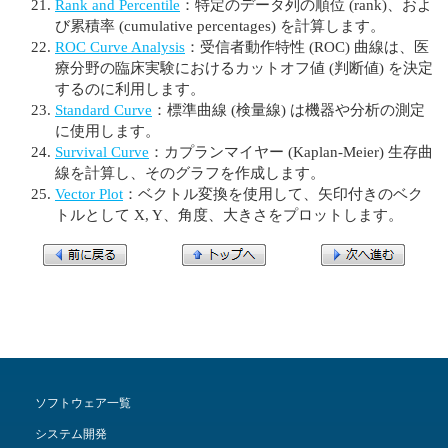
Rank and Percentile
：特定のデータ列の順位 (rank)、およ
び累積率 (cumulative percentages) を計算します。
ROC Curve Analysis
：受信者動作特性 (ROC) 曲線は、医
療分野の臨床実験におけるカットオフ値 (判断値) を決定
するのに利用します。
Standard Curve
：標準曲線 (検量線) は機器や分析の測定
に使用します。
Survival Curve
：カプランマイヤー (Kaplan-Meier) 生存曲
線を計算し、そのグラフを作成します。
Vector Plot
：ベクトル変換を使用して、矢印付きのベク
トルとして X, Y、角度、大きさをプロットします。
ソフトウェア一覧
システム開発