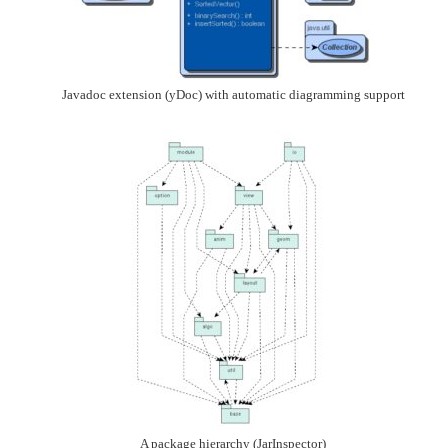
Javadoc extension (yDoc) with automatic diagramming support
A package hierarchy (JarInspector)