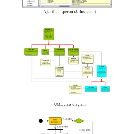
A jar-file inspector (JarInspector)
UML class diagram