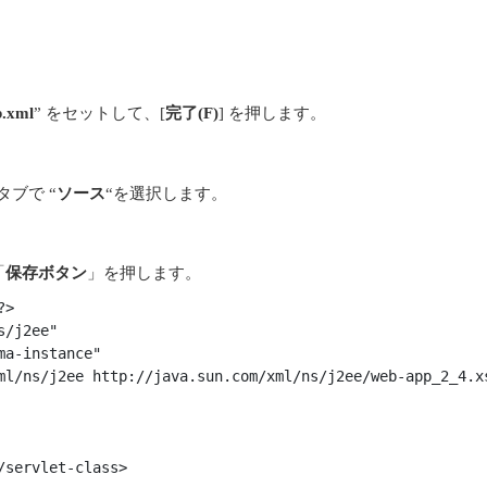
。
.xml
” をセットして、[
完了(F)
] を押します。
タブで “
ソース
“を選択します。
「
保存ボタン
」を押します。
>

/j2ee"

a-instance"

ml/ns/j2ee http://java.sun.com/xml/ns/j2ee/web-app_2_4.xs
servlet-class>
