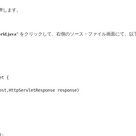
を押します。
rld.java
” をクリックして、右側のソース・ファイル画面にて、以
t {

est,HttpServletResponse response)

;
