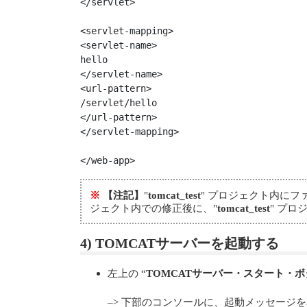
</servlet>

<servlet-mapping>

<servlet-name>

hello

</servlet-name>

<url-pattern>

/servlet/hello

</url-pattern>

</servlet-mapping>

</web-app>
※
【注記】
"
tomcat_test
" プロジェクト内に
ジェクト内での修正後に、"
tomcat_test
" プ
4) TOMCATサーバーを起動する
左上の “
TOMCATサーバー・スタート・ボ
–> 下部のコンソールに、起動メッセージを表