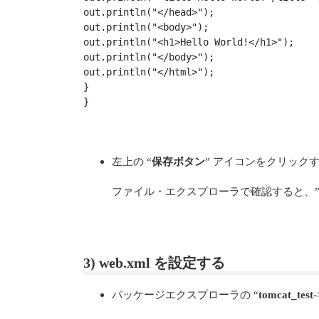
out.println("</head>");

out.println("<body>");

out.println("<h1>Hello World!</h1>");

out.println("</body>");

out.println("</html>");

}

}
左上の “
保存ボタン
” アイコンをクリックす
ファイル・エクスプローラで確認すると、
3) web.xml を設定する
パッケージエクスプローラの “
tomcat_test