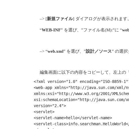
–> [
新規ファイル
] ダイアログが表示されます
“
WEB-INF
” を選び、”ファイル名(M):”に “
web
–> “
web.xml
” を選び、”
設計／ソース
” の選択
編集画面に以下の内容をコピーして、左上の
<?xml version="1.0" encoding="ISO-8859-1"?
<web-app xmlns="http://java.sun.com/xml/ns
xmlns:xsi="http://www.w3.org/2001/XMLSchem
xsi:schemaLocation="http://java.sun.com/x
version="2.4">

<servlet>

<servlet-name>hello</servlet-name>

<servlet-class>info.searchman.HelloWorld</