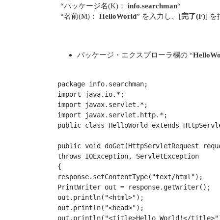
“パッケージ名(K)：
info.searchman
“
“名前(M)：
HelloWorld
” を入力し、[
完了(F)
] 
パッケージ・エクスプローラ欄の “
HelloWo
package info.searchman;

import java.io.*;

import javax.servlet.*;

import javax.servlet.http.*;

public class HelloWorld extends HttpServle
public void doGet(HttpServletRequest requ
throws IOException, ServletException

{

response.setContentType("text/html");

PrintWriter out = response.getWriter();

out.println("<html>");

out.println("<head>");

out.println("<title>Hello World!</title>")