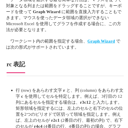
対象となる列または範囲をドラッグすることですが、キーボ
ードを使って
Graph Wizard
に範囲を直接入力することもで
きます。マウスを使ったデータ領域の選択ができない
Microsoft Excel を使用してグラフを作成する場合に、この方
法が必要となります。
ワークシート内の範囲を指定する場合、
Graph Wizard
で
は次の形式がサポートされています。
rc 表記
行 (row) をあらわす文字
r
と、列 (column) をあらわす文
字
c
を使用してセルを特定します。例えば、3行目の 12
列にあるセルを指定する場合は、
r3c12
と入力します。
矩形領域を指定するには、左上のセルと右下のセルの位
置を2つのピリオドで区切って領域を指定します。例え
ば、左上のセルが
r2c1
(2番目の行、最初の列) で、右下
のセルが
r4c4
(4番目の行、4番目の列) の場合、グラフ