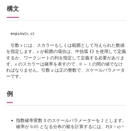
構文
(
x
,
a
)
expinv
引数
x
には、スカラーもしくは範囲として与えられた数値
を指定します。
x
が範囲の場合は、中括弧
を使用して定義
{}
するか、ワークシートの列を指定して定義する必要がありま
す。
x
のスカラーは確率を表すので、0 ～ 1 の間の値でなけ
ればなりません。引数
a
は正の整数で、スケールパラメータ
ーです。
例
指数確率変数
X
のスケールパラメーターを 2 とします。
確率が 0.05 となる分布の裾を計算するには、
P
(
X
>
x
) =