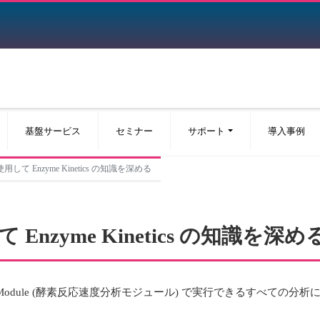
基盤サービス
セミナー
サポート
導入事例
a を使用して Enzyme Kinetics の知識を深める
用して Enzyme Kinetics の知識を深め
tics Module (酵素反応速度分析モジュール) で実行できるすべ