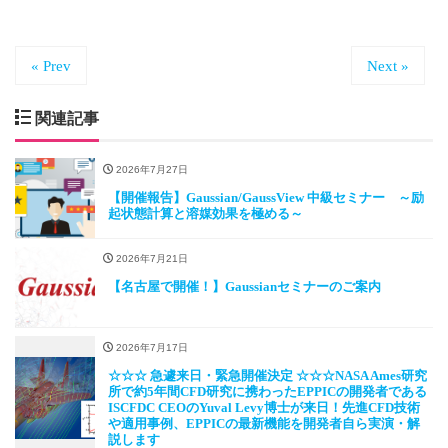
« Prev
Next »
関連記事
2026年7月27日
【開催報告】Gaussian/GaussView 中級セミナー ～励
起状態計算と溶媒効果を極める～
2026年7月21日
【名古屋で開催！】Gaussianセミナーのご案内
2026年7月17日
☆☆☆ 急遽来日・緊急開催決定 ☆☆☆NASA Ames研究
所で約5年間CFD研究に携わったEPPICの開発者である
ISCFDC CEOのYuval Levy博士が来日！先進CFD技術
や適用事例、EPPICの最新機能を開発者自ら実演・解
説します