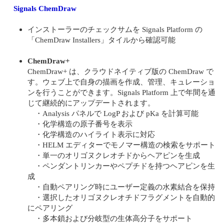
Signals ChemDraw
インストーラーのチェックサムを Signals Platform の
「ChemDraw Installers」タイルから確認可能
ChemDraw+
ChemDraw+ は、クラウドネイティブ版の ChemDraw で
す。ウェブ上で自身の描画を作成、管理、キュレーショ
ンを行うことができます。Signals Platform 上で年間を通
じて継続的にアップデートされます。
・Analysis パネルで LogP および pKa を計算可能
・化学構造の原子番号を表示
・化学構造のハイライト表示に対応
・HELM エディターでモノマー構造の検索をサポート
・単一のオリゴヌクレオチドからヘアピンを生成
・ペンダントリンカーやペプチドを持つヘアピンを生
成
・自動ペアリング時にユーザー定義の水素結合を保持
・選択したオリゴヌクレオチドフラグメントを自動的
にペアリング
・多本鎖および分岐型の生体高分子をサポート