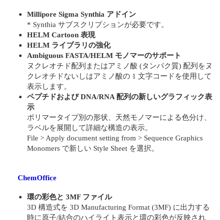
Millipore Sigma Synthia アドイン
* Synthia サブスクリプションが必要です。
HELM Cartoon 表現
HELM ライブラリの強化
Ambiguous FASTA/HELM モノマーのサポート
ヌクレオチド配列またはアミノ酸 (タンパク質) 配列をヌ
クレオチドないしはアミノ酸の 1 文字コードを使用して
表示します。
ペプチドおよび DNA/RNA 配列の新しいグラフィック表
示
ポリマータイプ別の形状、天然モノマーによる色分け、
ラベルを展開して詳細な構造の表示。
File > Apply document setting from > Sequence Graphics
Monomers で新しい Style Sheet を選択。
ChemOffice
環の彩色と 3MF ファイル
3D 構造式を 3D Manufacturing Format (3MF) に出力する
時に原子/結合のハイライト表示と環の彩色が反映され