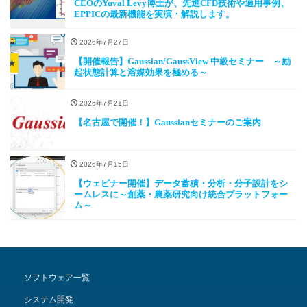
CEOのYuval Levy博士が、先進CFD技術や適用事例、
EPPICの最新機能を実演・解説します。
2026年7月27日
【開催報告】Gaussian/GaussView 中級セミナー ～励
起状態計算と溶媒効果を極める～
2026年7月21日
【名古屋で開催！】Gaussianセミナーのご案内
2026年7月15日
【ウェビナー開催】データ蓄積・分析・分子設計をシ
ームレスに～創薬・農薬研究向け統合プラットフォー
ム～
ソフトウェア一覧
システム開発