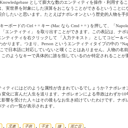
では、Knowledgebase として膨大な数のエンティティを操作・
実世界を対象にした演算をおこなうことができるということになります
紹介したいと思います。たとえばナポレオンという歴史的人物を手
ードの Ctrl + = キー (Mac なら Cmd + = ) を押して、「Nap
 という 「エンティティ」 を取り出すことができます。この表記は、
ティを右クリックして 「入力テキスト」 としてコピー＆ペーストすると 
ているのがわかります。つまり、Person というエンティティタイプの中の “Napol
ここで日本語に対応していないと嘆くことはありません。人物の名
、このようなキーで具体的に誰を指しているのか特定されることが重
エンティティにはどのような属性が含まれているでしょうか？ナポレオ
う変化に富んだ人生を送ります。ナポレオンによる帝政はわずか1
を受けた人々はその後もなお生き続けていたわけです。ナポレオンのエンテ
パティの一覧が表示されます。