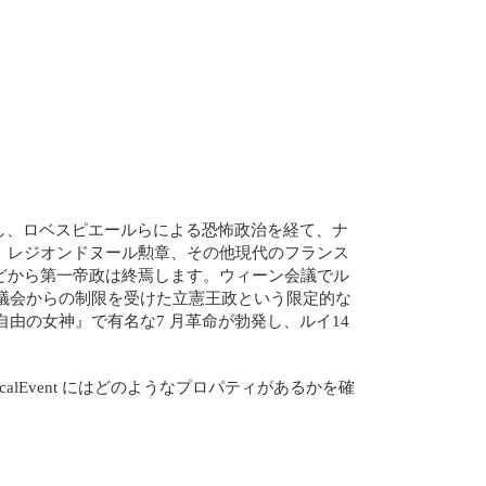
了し、ロベスピエールらによる恐怖政治を経て、ナ
、レジオンドヌール勲章、その他現代のフランス
どから第一帝政は終焉します。ウィーン会議でル
く議会からの制限を受けた立憲王政という限定的な
由の女神』で有名な7 月革命が勃発し、ルイ14
oricalEvent にはどのようなプロパティがあるかを確