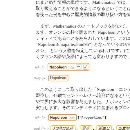
にまとめた情報の単位です。Mathematica 
取り扱えることができるようになるということは、
を使った例を中心に歴史的情報の取り扱い方を
まず、Mathematica のノートブックを開いて、キーボ
ます。オレンジの枠で囲まれた Napoleon
ティティであることをあらわしています。このエンティ
“NapoleonBonaparte::8md95”] となっ
オン」 という人物を特定しているわけです。(
くフランス語や英語によっても変わりますので
このようにして取り出した「Napoleon」
即位し、45歳でセントヘレナへ流刑になるとい
や世界に多大な影響を与えました。ナポレオンに影響
実行します。そのエンティティに含まれるプロ