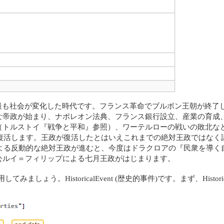
史上最も社会が変化した時代です。フランス革命でブルボン王朝が終
な帝政が始まり、ナポレオン法典、フランス銀行設立、産業の育成
（トルストイ『戦争と平和』参照）、ワーテルローの戦いの敗北な
が復活します。王政が復活したとはいえこれまでの絶対王政ではな
による反動的な絶対王政が進むと、今度はドラクロアの『民衆を導く自
公ルイ＝フィリップによる七月王政がはじまります。
てみましょう。HistoricalEvent (歴史的事件)です。まず、Hist