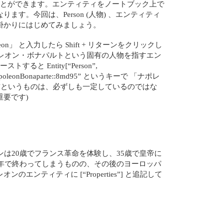
利用することができます。エンティティをノートブック上で
。今回は、Person (人物) 、エンティティ
掛かりにはじめてみましょう。
oleon」 と入力したら Shift + リターンをクリックし
ナポレオン・ボナパルトという固有の人物を指すエン
Entity[“Person”,
eonBonaparte::8md95” というキーで 「ナポレ
前というものは、必ずしも一定しているのではな
要です)
ンは20歳でフランス革命を体験し、35歳で皇帝に
0年で終わってしまうものの、その後のヨーロッパ
ィティに [“Properties”] と追記して