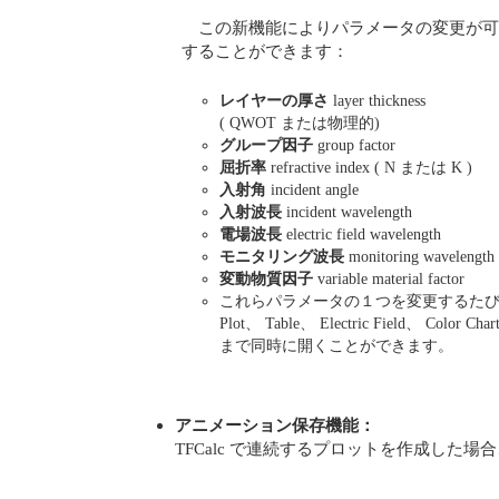
この新機能によりパラメータの変更が
することができます：
レイヤーの厚さ
layer thickness
( QWOT または物理的)
グループ因子
group factor
屈折率
refractive index ( N または K )
入射角
incident angle
入射波長
incident wavelength
電場波長
electric field wavelength
モニタリング波長
monitoring wavelength
変動物質因子
variable material factor
これらパラメータの１つを変更するた
Plot、 Table、 Electric Field、 
まで同時に開くことができます。
アニメーション保存機能：
TFCalc で連続するプロットを作成した