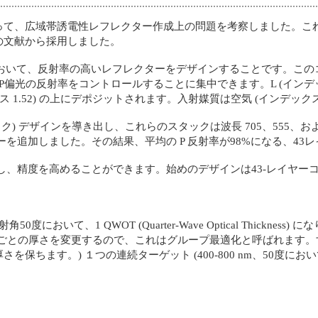
って、広域帯誘電性レフレクター作成上の問題を考察しました。こ
の文献から採用しました。
50度において、反射率の高いレフレクターをデザインすることです。こ
の反射率をコントロールすることに集中できます。L (インデックス 1.4
1.52) の上にデポジットされます。入射媒質は空気 (インデックス 1
タック) デザインを導き出し、これらのスタックは波長 705、555、
ーを追加しました。その結果、平均の P 反射率が98%になる、4
インし、精度を高めることができます。始めのデザインは43-レイヤ
0度において、1 QWOT (Quarter-Wave Optical Thickne
プごとの厚さを変更するので、これはグループ最適化と呼ばれます
ます。) １つの連続ターゲット (400-800 nm、50度においてR