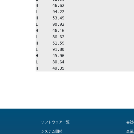
H      46.62

L      94.22

H      53.49

L      90.92

H      46.16

L      86.62

H      51.59

L      91.80

H      45.96

L      80.64

H      49.35
ソフトウェア一覧
会社
システム開発
企業