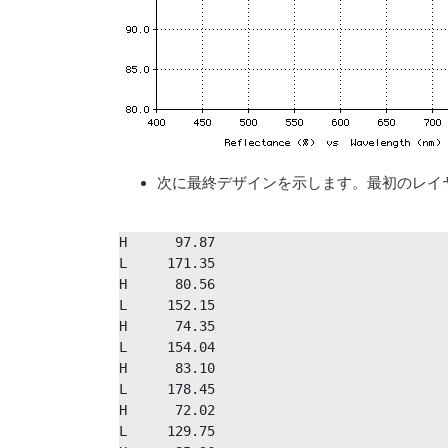
次に最終デザインを示します。最初のレイヤ
H      97.87

L     171.35

H      80.56

L     152.15

H      74.35

L     154.04

H      83.10

L     178.45

H      72.02

L     129.75
