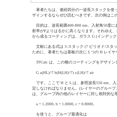
著者たちは、連続四分の一波長スタックを使
ザインするならぜひ読むべきです。次の例はこ
目的は、波長範囲400-800 nm、入射角
射率がPよりはるかに高くなります。それゆえ、P偏光
から成るコーティングは、ガラス G (インデックス 
文献にある式は 3-スタック (7 ピリオド/ス
ために、著者たちは基板の次に１つの H レイヤ
TFCalc は、この種のコーティングをデザ
G a(HL)^7 b(H(LH)^7) c(LH)^7 air
です。ここで H と L は、参照波長550 nm、入射角5
定しなければなりません。(レイヤーのグルー
は、グループ内の他のレイヤーに対し相対的な厚さを保ち
a = 1.2000, b = 1.0000, c = 0.8000,
を使うと、グループ最適化は