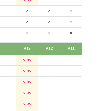
NEW
○
○
○
○
○
○
○
○
○
V13
V12
V11
NEW
NEW
NEW
NEW
NEW