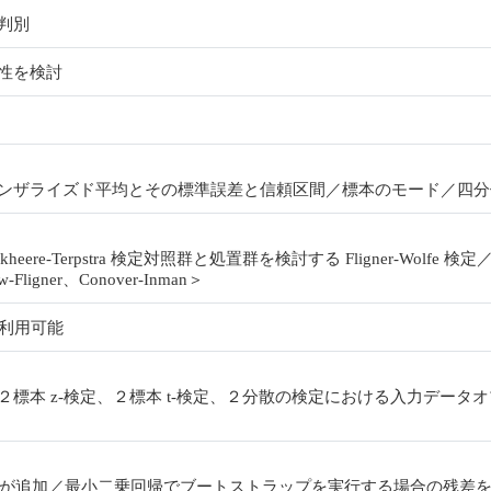
判別
当性を検討
ンザライズド平均とその標準誤差と信頼区間／標本のモード／四分
e‐Terpstra 検定対照群と処置群を検討する Fligner‐Wolfe 検
Fligner、Conover‐Inman＞
が利用可能
標本 z-検定、２標本 t-検定、２分散の検定における入力データ
-値が追加／最小二乗回帰でブートストラップを実行する場合の残差