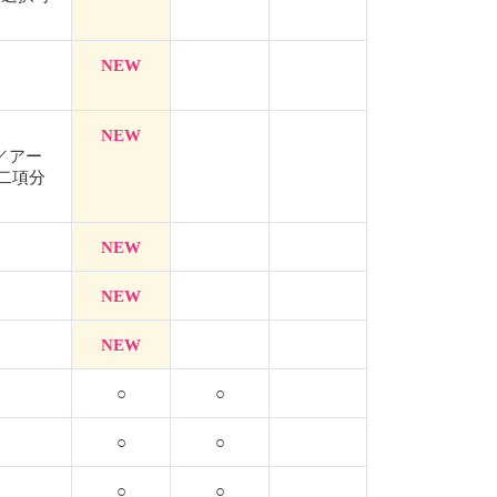
NEW
NEW
／アー
二項分
NEW
NEW
NEW
○
○
○
○
○
○