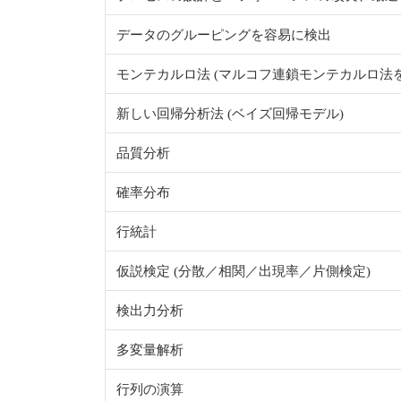
データのグルーピングを容易に検出
モンテカルロ法 (マルコフ連鎖モンテカルロ法を
新しい回帰分析法 (ベイズ回帰モデル)
品質分析
確率分布
行統計
仮説検定 (分散／相関／出現率／片側検定)
検出力分析
多変量解析
行列の演算