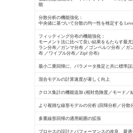
能
分散分析の機能強化：
中央値に基づいて分散の均一性を検定する Leve
フィッティング分布の機能強化：
モーメント法に比べて良い結果をもたらす最尤
ラン分布／ガンマ分布 ／ゴンペルツ分布 ／ガ
布 ／ワイブル分布／Zipf 分布)
最小二乗回帰に、パラメータ推定と共に標準誤
混合モデルの計算速度が著しく向上
クロス集計の機能追加 (相対危険度／モード／
より複雑な線形モデルの分析 (回帰分析／分散分
多重線形回帰の適用範囲の拡張
プロセスの設計とパフォーマンスの改良、最適