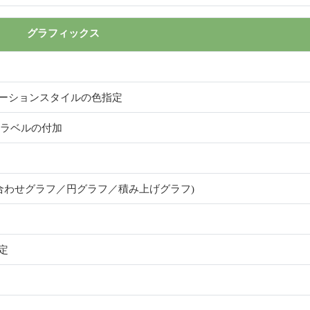
グラフィックス
ーションスタイルの色指定
のラベルの付加
合わせグラフ／円グラフ／積み上げグラフ)
定