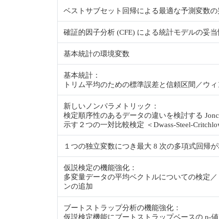
ベストサブセット回帰による最適な予測変数の
確証的因子分析 (CFE) による統計モデルの妥
基本統計の環境変数
基本統計：
トリム平均のための標準誤差と信頼区間／ウィ
新しいノンパラメトリック：
検定順序性のあるデータの違いを検討する Jonckheer
示す２つの一対比較検定 ＜Dwass‐Steel‐Critchlow‐
１つの独立変数につき最大 8 次の多項式回帰
仮説検定の機能強化：
多変量データの平均ベクトルについての検定／２
ンの追加
ブートストラップ分析の機能強化：
仮説検定機能にブートストラップベースの p