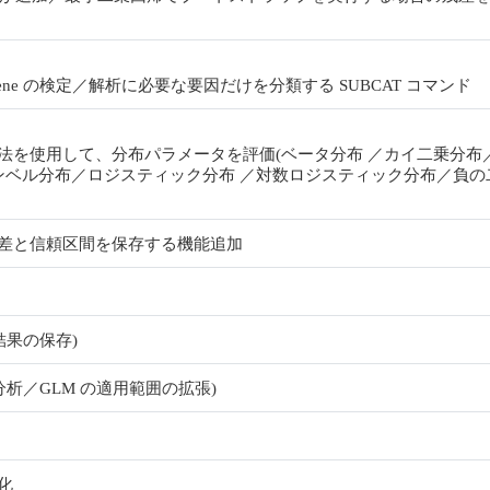
ne の検定／解析に必要な要因だけを分類する SUBCAT コマンド
法を使用して、分布パラメータを評価(ベータ分布 ／カイ二乗分布
ンベル分布／ロジスティック分布 ／対数ロジスティック分布／負の
差と信頼区間を保存する機能追加
結果の保存)
析／GLM の適用範囲の拡張)
化