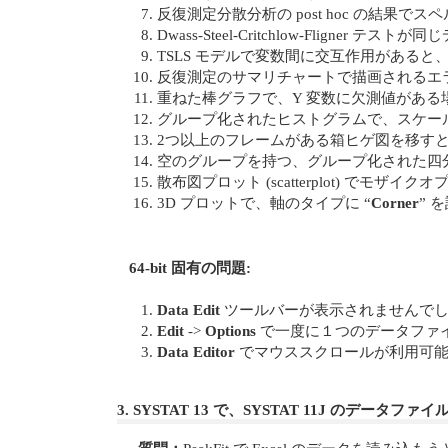
反復測定分散分析の post hoc の結果でスペル
Dwass-Steel-Critchlow-Flign
TSLS モデルで変数間に交互作用がある
反復測定のサマリチャートで描画されるエ
重ねた棒グラフで、Y 変数に欠測値があ
グループ化されたヒストグラムで、スケー
2つ以上のフレームがある箱ヒゲ図を移す
空のグループを持つ、グループ化された四分位ま
散布図プロット (scatterplot) で
3D プロットで、軸のタイプに “
Corner
” 
64-bit 固有の問題:
Data Edit
ツールバーが表示されませんで
Edit
->
Options
で一度に１つのデータファ
Data Editor
でマウススクロールが利用可能
3. SYSTAT 13 で、SYSTAT 11J のデータファ