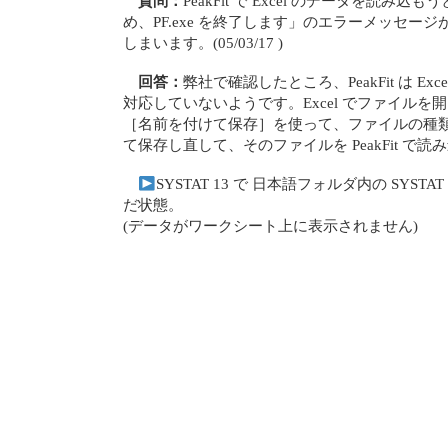
質問：
PeakFit で Excel のデータを読
め、PF.exe を終了します」のエラーメッセージが表
しまいます。(05/03/17 )
回答：
弊社で確認したところ、PeakFit は Excel
対応していないようです。Excel でファイル
［名前を付けて保存］を使って、ファイルの種類を、Ex
て保存し直して、そのファイルを PeakFit で
SYSTAT 13 で 日本語フォルダ内の SYST
だ状態。
(データがワークシート上に表示されません)