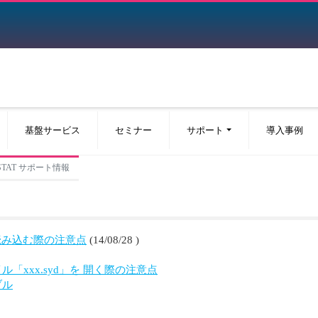
基盤サービス
セミナー
サポート
導入事例
STAT サポート情報
ァイルを読み込む際の注意点
(14/08/28 )
ファイル「xxx.syd」を 開く際の注意点
ブル