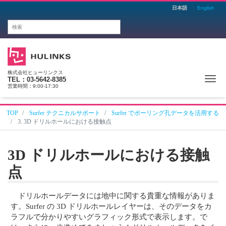
日本語
English
株式会社ヒューリンクス
Me
TEL：03-5642-8385
営業時間：9:00-17:30
TOP
Surfer テクニカルサポート
Surfer でボーリング孔データを活用する
3. 3D ドリルホールにおける接触点
3D ドリルホールにおける接触
点
ドリルホールデータには地中に関する貴重な情報がありま
す。Surfer の 3D ドリルホールレイヤーは、そのデータをカ
ラフルで分かりやすいグラフィック形式で表示します。で