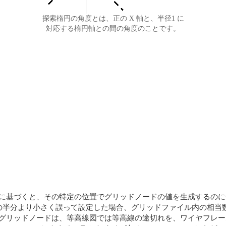
探索楕円の角度とは、正の X 軸と、半径1 に
対応する楕円軸との間の角度のことです。
ルールに基づくと、その特定の位置でグリッドノードの値を生成する
半分より小さく誤って設定した場合、グリッドファイル内の相当数のグ
られたグリッドノードは、等高線図では等高線の途切れを、ワイヤフレ