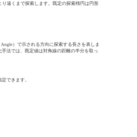
より遠くまで探索します。既定の探索楕円は円形
度（Angle）で示される方向に探索する長さを表しま
てのグリッド化手法では、既定値は対角線の距離の半分を取っ
を指定できます。