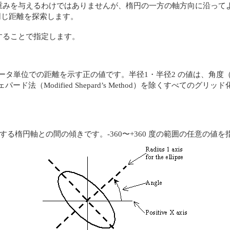
重みを与えるわけではありませんが、楕円の一方の軸方向に沿って
て同じ距離を探索します。
することで指定します。
 2）は、データ単位での距離を示す正の値です。半径1・半径2 の値は、角
正シェパード法（Modified Shepard’s Method）を除くすべ
対応する楕円軸との間の傾きです。-360〜+360 度の範囲の任意の値