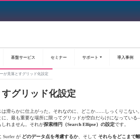
基盤サービス
セミナー
サポート
導入事例
ーが見落とすグリッド化設定
とすグリッド化設定
スは滑らかに仕上がった。それなのに、どこか……しっくりこない
とに、最も重要な場所に限ってグリッドが空白だらけになっている
もしれません。それが
探索楕円（Search Ellipse）の設定
です。
rfer が
どのデータ点を考慮するか
、そして
それらをどこまで