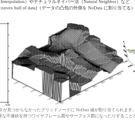
Linear Interpolation）やナチュラルネイバー法（Natural Ne
a outside convex hull of data]（データの凸包の外側を NoD
が見つからなかったグリッドノードに NoData 値が割り当てられま
著な不連続を持つワイヤフレーム図やサーフェス図になったりすること