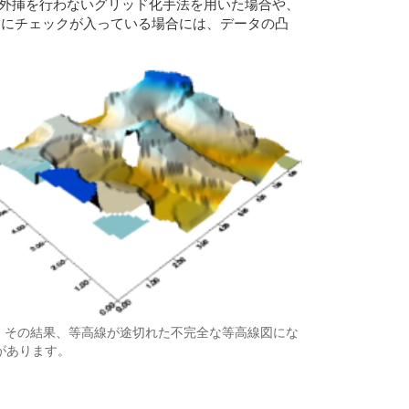
ighbor）など、外挿を行わないグリッド化手法を用いた場合や、
ata に割り当てる）にチェックが入っている場合には、データの凸
す。その結果、等高線が途切れた不完全な等高線図にな
があります。