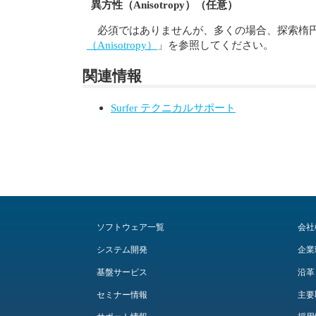
異方性（Anisotropy）（任意）
必須ではありませんが、多くの場合、探索楕
（Anisotropy）
」を参照してください。
関連情報
Surfer テクニカルサポート
ソフトウェア一覧
会社
システム開発
企業
基盤サービス
沿革
セミナー情報
主要