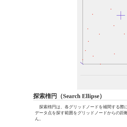
探索楕円（Search Ellipse）
探索楕円は、各グリッドノードを補間する際に
データ点を探す範囲をグリッドノードからの距
ん。