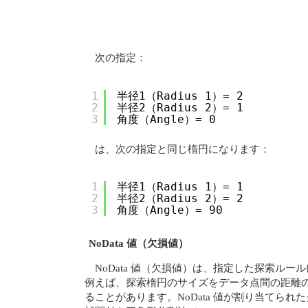
次の指定：
1
半径1（Radius 1）= 2
2
半径2（Radius 2）= 1
3
角度（Angle）= 0
は、次の指定と同じ楕円になります：
1
半径1（Radius 1）= 1
2
半径2（Radius 2）= 2
3
角度（Angle）= 90
NoData 値（欠損値）
NoData 値（欠損値）は、指定した探索
例えば、探索楕円のサイズをデータ点間の距離の
ることがあります。NoData 値が割り当て