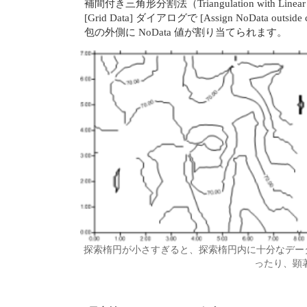
補間付き三角形分割法（Triangulation with 
[Grid Data] ダイアログで [Assign NoDat
包の外側に NoData 値が割り当てられます。
探索楕円が小さすぎると、探索楕円内に十分なデータ
ったり、顕