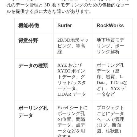
孔のデータ管理と 3D 地下モデリングのための包括的なツー
ルを提供する点に大きな違いがあります。
機能/特徴
Surfer
RockWorks
2D/3D地形マッ
地下地質モデ
得意分野
ピング、等高
リング、ボー
線
リング解析
XYZ および
ボーリング孔
データの種類
XYZC ポイン
データ（層
トデータ、グ
序、岩質、I-
リッド/ラスタ
Data、T-Dataな
ーデータ、
ど）、XYZ デ
LiDAR データ
ータなど
Excel シートに
プロジェクト
ボーリング孔
ボーリング孔
ごとにデータ
データ
の位置、間隔
ベースで管理
データ、点デ
(ログ、断面
ータなどを用
図、柱状図)
意する