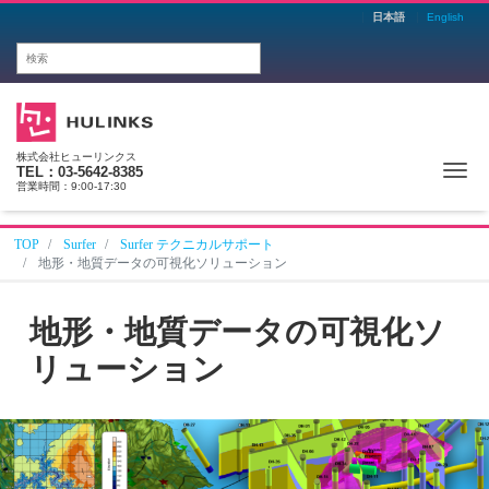
日本語
English
株式会社ヒューリンクス
Me
TEL：03-5642-8385
営業時間：9:00-17:30
TOP
Surfer
Surfer テクニカルサポート
地形・地質データの可視化ソリューション
地形・地質データの可視化ソ
リューション