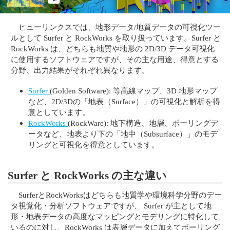
ヒューリンクスでは、地形データ/地質データの可視化ツー
ルとして Surfer と RockWorks を取り扱っています。Surfer と
RockWorks は、どちらも地質や地形の 2D/3D データ可視化
に使用するソフトウェアですが、その主な用途、得意とする
分野、出力結果がそれぞれ異なります。
Surfer
(Golden Software): 等高線マップ、3D 地形マップ
など、2D/3Dの「地表（Surface）」の可視化と解析を得
意としています。
RockWorks
(RockWare): 地下構造、地層、ボーリングデ
ータなど、地表より下の「地中（Subsurface）」のモデ
リングと可視化を得意としています。
Surfer と RockWorks の主な違い
SurferとRockWorksはどちらも地質学や環境科学分野のデー
タ視覚化・分析ソフトウェアですが、 Surfer が主として地
形・地表データの高度なマッピングとモデリングに特化して
いるのに対し、RockWorks は表層データに加えてボーリング