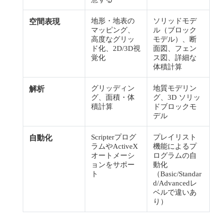
地形・地表の
ソリッドモデ
空間表現
マッピング、
ル（ブロック
高度なグリッ
モデル）、断
ド化、2D/3D視
面図、フェン
覚化
ス図、詳細な
体積計算
グリッディン
地質モデリン
解析
グ、面積・体
グ、3D ソリッ
積計算
ドブロックモ
デル
Scripterプログ
プレイリスト
自動化
ラムやActiveX
機能によるプ
オートメーシ
ログラムの自
ョンをサポー
動化
ト
（Basic/Standar
d/Advancedレ
ベルで違いあ
り）