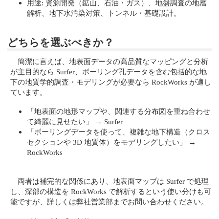
用途: 資源開発（鉱山、石油・ガス）、地盤調査の地層
解析、地下水汚染対策、トンネル・基礎設計。
どちらを選ぶべきか？
簡潔に言えば、地表面データの高品質なマッピングと分析
が主目的なら Surfer、ボーリング孔データを含む包括的な地
下の地質学的調査・モデリングが必要なら RockWorks が適し
ています。
「地表面の地形マップや、関連する分布図を重ね合わせ
て綺麗に見せたい」 → Surfer
「ボーリングデータを使って、複雑な地下構造（クロス
セクションや 3D 地質体）をモデリングしたい」 →
RockWorks
両者は補完的な関係にあり、地表面マップは Surfer で処理
し、深部の構造を RockWorks で解析するという使い分けも可
能ですが、詳しくは弊社営業部までお問い合わせください。