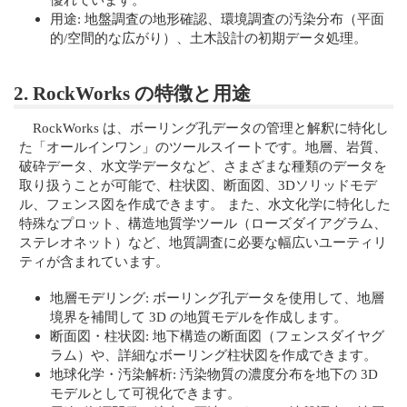
用途: 地盤調査の地形確認、環境調査の汚染分布（平面
的/空間的な広がり）、土木設計の初期データ処理。
2. RockWorks の特徴と用途
RockWorks は、ボーリング孔データの管理と解釈に特化し
た「オールインワン」のツールスイートです。地層、岩質、
破砕データ、水文学データなど、さまざまな種類のデータを
取り扱うことが可能で、柱状図、断面図、3Dソリッドモデ
ル、フェンス図を作成できます。 また、水文化学に特化した
特殊なプロット、構造地質学ツール（ローズダイアグラム、
ステレオネット）など、地質調査に必要な幅広いユーティリ
ティが含まれています。
地層モデリング: ボーリング孔データを使用して、地層
境界を補間して 3D の地質モデルを作成します。
断面図・柱状図: 地下構造の断面図（フェンスダイヤグ
ラム）や、詳細なボーリング柱状図を作成できます。
地球化学・汚染解析: 汚染物質の濃度分布を地下の 3D
モデルとして可視化できます。