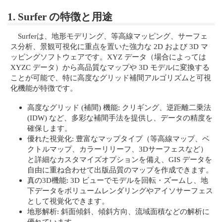
1. Surfer の特徴と用途
Surferは、地形モデリング、等高線マッピング、サーフェ
ス分析、景観可視化に重点を置いた強力な 2D および 3D マ
ッピングソフトウェアです。XYZ データ（場合によっては
XYZC データ）から高品質なマップや 3D モデルに変換する
ことが可能で、特に高度なグリッド補間アルゴリズムと可視
化機能が特徴です。
高度なグリッド (補間) 機能: クリギング、逆距離二乗法
(IDW) など、多彩な補間手法を提供し、データの精度を
確保します。
優れた視覚化: 豊富なマップタイプ（等高線マップ、ベ
クトルマップ、カラーリリーフ、3Dサーフェスなど）
と詳細なカスタマイズオプションを備え、GIS データを
自由に重ね合わせて出版品質のマップを作成できます。
真の3D機能: 3D ビューでモデルを回転・ズームし、地
下データをボリュームレンダリングやアイソサーフェス
として視覚化できます。
地形解析: 斜面傾斜、傾斜方向、流域面積などの解析に
優れています。