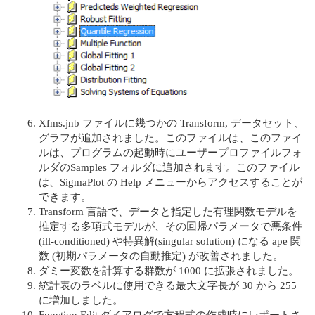
Xfms.jnb ファイルに幾つかの Transform, データセット、
グラフが追加されました。このファイルは、このファイ
ルは、プログラムの起動時にユーザープロファイルフォ
ルダのSamples フォルダに追加されます。このファイル
は、SigmaPlot の Help メニューからアクセスすることが
できます。
Transform ⾔語で、データと指定した有理関数モデルを
推定する多項式モデルが、その回帰パラメータで悪条件
(ill-conditioned) や特異解(singular solution) になる ape 関
数 (初期パラメータの⾃動推定) が改善されました。
ダミー変数を計算する群数が 1000 に拡張されました。
統計表のラベルに使⽤できる最⼤⽂字⻑が 30 から 255
に増加しました。
Function Edit ダイアログで⽅程式の作成時にレポートさ