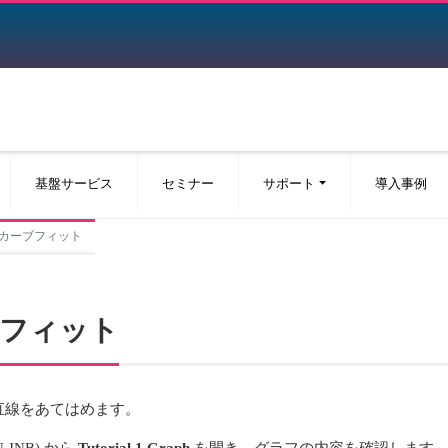
基盤サービス
セミナー
サポート
導入事例
: 線形カーブフィット
カーブフィット
直線をあてはめます。
N.JNB) から
Tutorial 1 Graph
を開き、グラフの内容を確認します