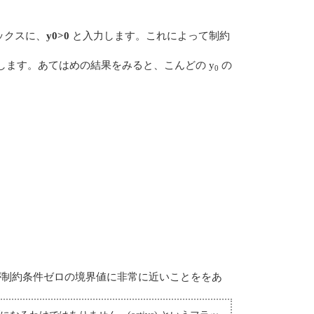
ックスに、
y0>0
と入力します。これによって制約
します。あてはめの結果をみると、こんどの y
の
0
値が制約条件ゼロの境界値に非常に近いことををあ