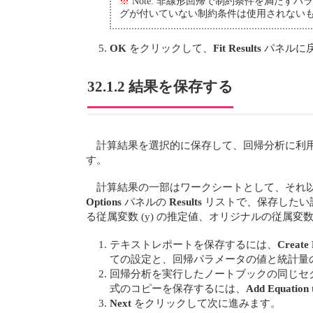
※
Note: 非線形回帰で制約条件を満たすパ
グが付いていない制約条件は使用されない
OK
をクリックして、
Fit Results
パネルに
32.1.2 結果を保存する
計算結果を選択的に保存して、回帰分析に利
す。
計算結果の一部はワークシートとして、それ
Options
パネルの
Results
リストで、保存したい計
る従属変数 (y) の推定値、オリジナルの従属
テキストレポートを保存するには、
Create
ての設定と、回帰パラメータの値と統計量
回帰分析を実行したノートブックの同じセ
式のコピーを保存するには、
Add Equation 
Next
をクリックして次に進みます。