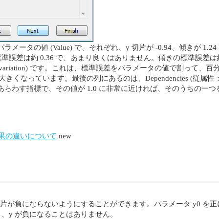
タの値 (Value) で、それぞれ、y 切片が -0.94、傾きが 1
切片の標準誤差は約 0.36 で、あまり良くはありません。傾きの標準誤差
ent of variation) です。これは、標準誤差をパラメータの値で割っ
 と比べて大きくなっています。最後の列にあるのは、Dependencies 
らわす指標で、その値が 1.0 に非常に近ければ、そのうちの一
ion の結果の違いについて
new
y 切片が負にならないようにすることができます。パラメータ y0 
き、y が負になることはありません。