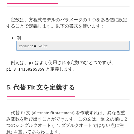
定数は、方程式モデルのパラメータの１つをある値に設定
することで定義します。以下の書式を使います：
例
constant 
= 
value
例えば、
はよく使用される定数のひとつですが、
pi
と定義します。
pi=3.14159265359
5. 代替 Fit 文を定義する
代替 fit 文 (alternate fit statement) を作成すれば、異なる重
み変数を呼び出すことができます。この文は、fit 文の前に２
つのシングルクオート (
, ダブルクオートではない点に注
''
意) を置いてあらわします。