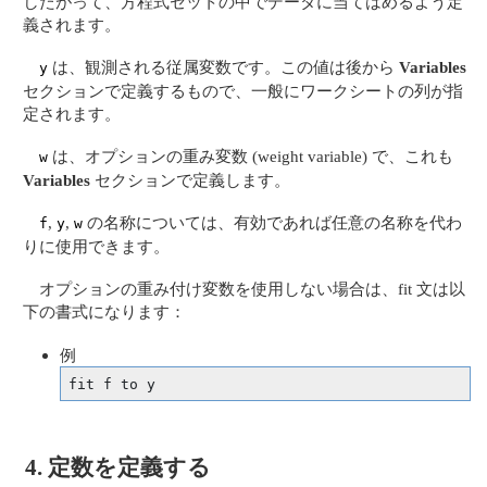
したがって、方程式セットの中でデータに当てはめるよう定
義されます。
は、観測される従属変数です。この値は後から
Variables
y
セクションで定義するもので、一般にワークシートの列が指
定されます。
は、オプションの重み変数 (weight variable) で、これも
w
Variables
セクションで定義します。
,
,
の名称については、有効であれば任意の名称を代わ
f
y
w
りに使用できます。
オプションの重み付け変数を使用しない場合は、fit 文は以
下の書式になります：
例
fit f to y
4. 定数を定義する