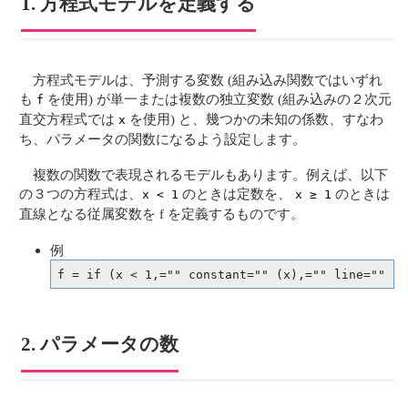
1. 方程式モデルを定義する
方程式モデルは、予測する変数 (組み込み関数ではいずれ
も
を使用) が単一または複数の独立変数 (組み込みの２次元
f
直交方程式では
を使用) と、幾つかの未知の係数、すなわ
x
ち、パラメータの関数になるよう設定します。
複数の関数で表現されるモデルもあります。例えば、以下
の３つの方程式は、
のときは定数を、
のときは
x < 1
x ≥ 1
直線となる従属変数を f を定義するものです。
例
f = if (x < 1,="" constant="" (x),="" line="" (x
2. パラメータの数