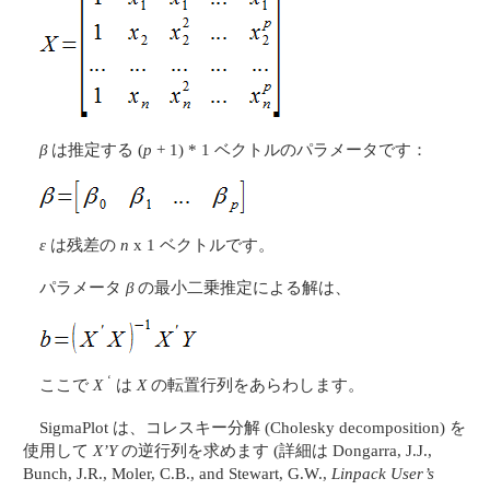
β
は推定する (
p
+ 1) * 1 ベクトルのパラメータです：
ε
は残差の
n
x 1 ベクトルです。
パラメータ
β
の最小二乗推定による解は、
‘
ここで
X
は
X
の転置行列をあらわします。
SigmaPlot は、コレスキー分解 (Cholesky decomposition) を
使用して
X’Y
の逆行列を求めます (詳細は Dongarra, J.J.,
Bunch, J.R., Moler, C.B., and Stewart, G.W.,
Linpack User’s