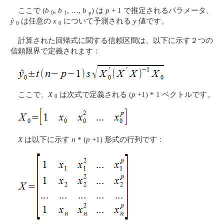
ここで (
b
,
b
, …,
b
) は
p
+ 1 で推定されるパラメータ、
0
1
p
ŷ
は任意の
x
について予測される
y
値です。
0
0
計算された回帰式に関する信頼区間は、以下に示す２つの
信頼限界で定義されます：
ここで、
X
は次式で定義される (
p
+1) * 1 ベクトルです。
0
X
は以下に示す
n
* (
p
+1) 形式の行列です：