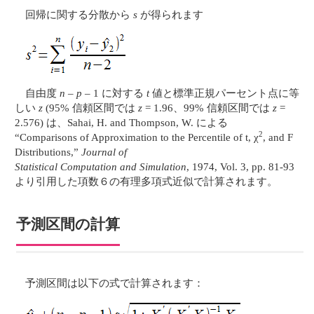
回帰に関する分散から
s
が得られます
自由度
n
–
p
– 1 に対する
t
値と標準正規パーセント点に等
しい
z
(95% 信頼区間では
z
= 1.96、99% 信頼区間では
z
=
2.576) は、Sahai, H. and Thompson, W. による
2
“Comparisons of Approximation to the Percentile of t, χ
, and F
Distributions,”
Journal of
Statistical Computation and Simulation
, 1974, Vol. 3, pp. 81-93
より引用した項数６の有理多項式近似で計算されます。
予測区間の計算
予測区間は以下の式で計算されます：