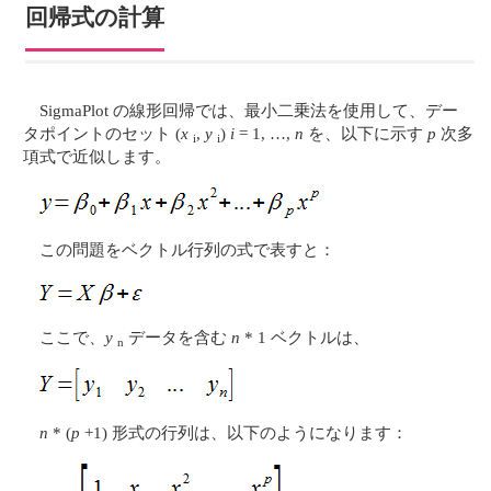
回帰式の計算
SigmaPlot の線形回帰では、最小二乗法を使用して、デー
タポイントのセット (
x
,
y
)
i
= 1, …,
n
を、以下に示す
p
次多
i
i
項式で近似します。
この問題をベクトル行列の式で表すと：
ここで、
y
データを含む
n
* 1 ベクトルは、
n
n
* (
p
+1) 形式の行列は、以下のようになります：