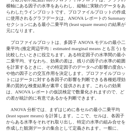
横軸にある因子の水準をあらわし、縦軸に実験のデータをあ
らわしたラインプロットです。プロファイルプロットの作成
に使用されるグラフデータは、ANOVA レポートの Summary
セクションにある最小二乗平均 (least square means) の結果が
元になります。
プロファイルプロットは、多因子 ANOVA モデルの最小二
乗平均 (推定周辺平均：estimated marginal means とも言う) を
比較したいときに役立ちます。ある特定因子の水準間の最小
二乗平均、すなわち、効果の差は、残りの因子の水準の範囲
を計算するときに、その特定因子のデータへの影響の度合い
や他の因子との交互作用を決定します。プロファイルプロッ
トにはデータに対する各因子の影響を判断できる各種処理効
果の質的な検査結果が素早く提供されます。これらの効果
は、ANOVA レポートの仮説検定で数量化されますので、ど
の差が統計的に有意であるかを判断できます。
ANOVA 分析では、まずはじめに各セルの最小二乗平均
(least square means) を計算します。ここで、セルは、各因子
からある水準をそれぞれ取り出し、特定の水準の組み合せを
作成した観測データの集合として定義されます。一般に、