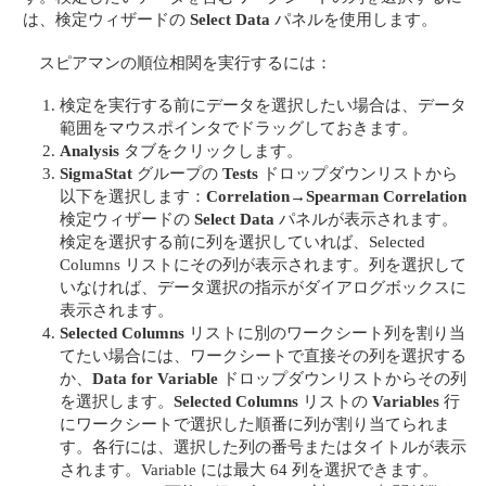
は、検定ウィザードの
Select Data
パネルを使用します。
スピアマンの順位相関を実行するには：
検定を実行する前にデータを選択したい場合は、データ
範囲をマウスポインタでドラッグしておきます。
Analysis
タブをクリックします。
SigmaStat
グループの
Tests
ドロップダウンリストから
以下を選択します：
Correlation
→
Spearman Correlation
検定ウィザードの
Select Data
パネルが表示されます。
検定を選択する前に列を選択していれば、Selected
Columns リストにその列が表示されます。列を選択して
いなければ、データ選択の指示がダイアログボックスに
表示されます。
Selected Columns
リストに別のワークシート列を割り当
てたい場合には、ワークシートで直接その列を選択する
か、
Data for Variable
ドロップダウンリストからその列
を選択します。
Selected Columns
リストの
Variables
行
にワークシートで選択した順番に列が割り当てられま
す。各行には、選択した列の番号またはタイトルが表示
されます。Variable には最大 64 列を選択できます。