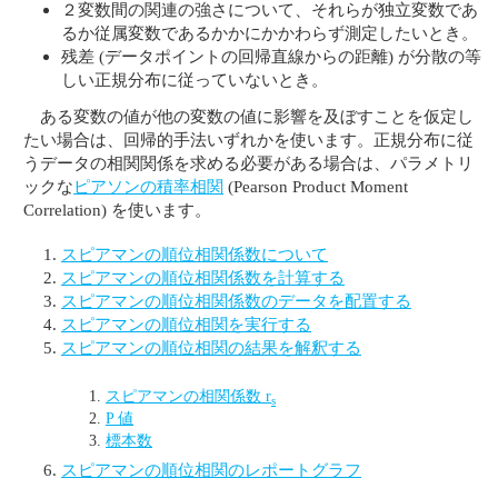
２変数間の関連の強さについて、それらが独立変数であ
るか従属変数であるかかにかかわらず測定したいとき。
残差 (データポイントの回帰直線からの距離) が分散の等
しい正規分布に従っていないとき。
ある変数の値が他の変数の値に影響を及ぼすことを仮定し
たい場合は、回帰的手法いずれかを使います。正規分布に従
うデータの相関関係を求める必要がある場合は、パラメトリ
ックな
ピアソンの積率相関
(Pearson Product Moment
Correlation) を使います。
スピアマンの順位相関係数について
スピアマンの順位相関係数を計算する
スピアマンの順位相関係数のデータを配置する
スピアマンの順位相関を実行する
スピアマンの順位相関の結果を解釈する
スピアマンの相関係数 r
s
P 値
標本数
スピアマンの順位相関のレポートグラフ