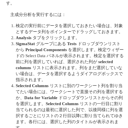
す。
主成分分析を実行するには：
検定の実行前にデータを選択しておきたい場合は、対象
とするデータ列をポインターでドラッグしておきます。
Analysis
タブをクリックします。
SigmaStat
グループにある
Tests
ドロップダウンリスト
から
Principal Components
を選択します。検定ウィザー
ドの Select Data パネルが表示されます。検定を選択する
前に列を選択していれば、選択された列が
selected
columns
リストに表示されます。列をまだ選択していな
い場合は、データを選択するようダイアログボックスで
指示されます。
Selected Columns
リストに別のワークシート列を割り当
てたい場合には、ワークシートで直接その列を選択する
か、
Data for Variable
ドロップダウンリストからその列
を選択します。
Selected Columns
リストの一行目に割り
当てられるのは最初に選択した列で、以後同様に列を選
択するごとにリストの２行目以降に割り当てられてゆき
ます。各行には、選択した列のタイトルが表示されま
す。